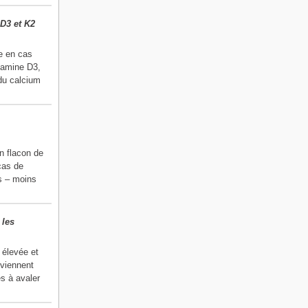
D3 et K2
le en cas
itamine D3,
 du calcium
n flacon de
cas de
is – moins
 les
 élevée et
nviennent
s à avaler