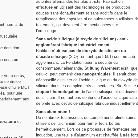
autorités allemandes les plus stricts. Fabrication
effectuée en utilisant des technologies de production
douces sans échauffement et sans additifs dans le
remplissage des capsules ni de substances auxiliaires d
ent normal du
traitement, qui devraient être mentionnées sur
l’emballage.
musculaire
Sans acide silicique (dioxyde de silicium) - anti-
agglomérant fabriqué industriellement
e dentition
Biotikon
n‘utilise pas de dioxyde de silicium ou
d’acide silicique
(SiO
, en tant que E551) comme anti-
2
ne ossature
agglomérant. La Fondation pour la sécurité du
consommateur allemande.
Stiftung Warentest
écrit, que
celui-ci peut contenir
des nanoparticules
. Il serait donc
ezVotre corps,
déconseillé d’utiliser de l’acide silicique ou du dioxyde de
té contrôlée –
silicium dans les compléments alimentaires. Bio Suisse
 base d’huile MCT
stoppé l’homologation
de l’acide silicique et du dioxyd
idéal pour une
de silicium. Il ne faut pas confondre l’acide silicique issu
 parfaitement aux
de prêle avec cet acide silicique fabriqué industriellement
Sans aluminium !
De nombreux fournisseurs de compléments alimentaires
oratoire et
utilisent de l'aluminium pour fermer leurs boîtes
hermétiquement. Lors de ce processus de fermeture par
induction, une feuille d'aluminium est chauffée à très fort