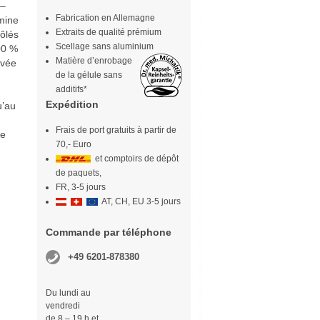
 –
Fabrication en Allemagne
mine
Extraits de qualité prémium
ôlés
Scellage sans aluminium
00 %
Matière d’enrobage
ivée
de la gélule sans
additifs*
Expédition
u’au
Frais de port gratuits à partir de
ée
70,- Euro
et comptoirs de dépôt
de paquets,
FR, 3-5 jours
AT, CH, EU 3-5 jours
Commande par téléphone
+49 6201-878380
Du lundi au
vendredi
de 8 – 19 h et