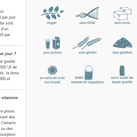
st
 par jour.
tte sont
 d’un
D3 par
ar jour ?
r goutte.
 000 UI de
ls, la dose
000 et
 vitamine
re prises
enant des
. Certains
T ou des
bsorption.