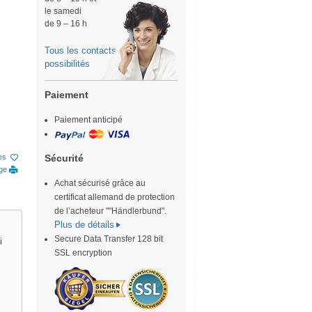
le samedi
de 9 – 16 h
Tous les contacts-
possibilités
Paiement
Paiement anticipé
Sécurité
ies
age
Achat sécurisé grâce au
certificat allemand de protection
de l’acheteur ""Händlerbund".
Plus de détails
Secure Data Transfer 128 bit
i
SSL encryption