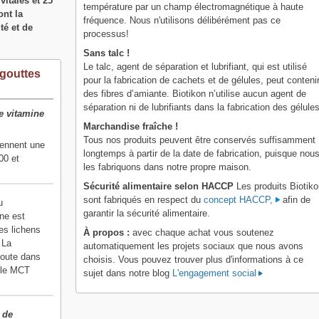
itales et 25
température par un champ électromagnétique à haute
ont la
fréquence. Nous n'utilisons délibérément pas ce
té et de
processus!
Sans talc !
Le talc, agent de séparation et lubrifiant, qui est utilisé
 gouttes
pour la fabrication de cachets et de gélules, peut conteni
des fibres d’amiante. Biotikon n’utilise aucun agent de
séparation ni de lubrifiants dans la fabrication des gélules
e vitamine
Marchandise fraîche !
Tous nos produits peuvent être conservés suffisamment
iennent une
longtemps à partir de la date de fabrication, puisque nou
00 et
les fabriquons dans notre propre maison.
Sécurité alimentaire selon HACCP
Les produits Biotik
sont fabriqués en respect du
concept HACCP,
afin de
u
garantir la sécurité alimentaire.
ne est
les lichens
À propos :
avec chaque achat vous soutenez
 La
automatiquement les projets sociaux que nous avons
soute dans
choisis. Vous pouvez trouver plus d'informations à ce
uile MCT
sujet dans notre blog
L'engagement social
 de