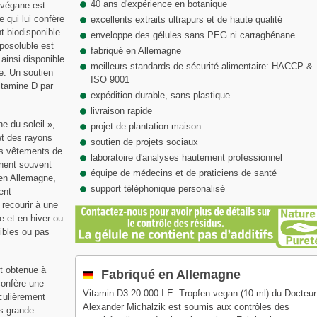
40 ans d'expérience en botanique
3 végane est
e qui lui confère
excellents extraits ultrapurs et de haute qualité
nt biodisponible
enveloppe des gélules sans PEG ni carraghénane
iposoluble est
fabriqué en Allemagne
ainsi disponible
meilleurs standards de sécurité alimentaire: HACCP &
e. Un soutien
ISO 9001
itamine D par
expédition durable, sans plastique
livraison rapide
e du soleil »,
projet de plantation maison
fet des rayons
soutien de projets sociaux
es vêtements de
laboratoire d'analyses hautement professionnel
înent souvent
équipe de médecins et de praticiens de santé
 en Allemagne,
support téléphonique personalisé
ent
recourir à une
e et en hiver ou
sibles ou pas
t obtenue à
Fabriqué en Allemagne
 confère une
Vitamin D3 20.000 I.E. Tropfen vegan (10 ml) du Docteur
ticulièrement
Alexander Michalzik est soumis aux contrôles des
s grande