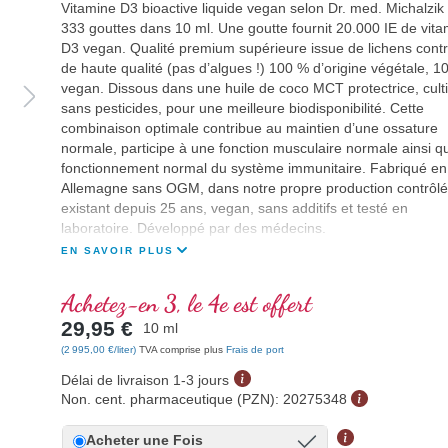
Vitamine D3 bioactive liquide vegan selon Dr. med. Michalzik
333 gouttes dans 10 ml. Une goutte fournit 20.000 IE de vita
D3 vegan. Qualité premium supérieure issue de lichens contr
de haute qualité (pas d’algues !) 100 % d’origine végétale, 1
vegan. Dissous dans une huile de coco MCT protectrice, cult
sans pesticides, pour une meilleure biodisponibilité. Cette
combinaison optimale contribue au maintien d’une ossature
normale, participe à une fonction musculaire normale ainsi q
fonctionnement normal du système immunitaire. Fabriqué en
Allemagne sans OGM, dans notre propre production contrôl
existant depuis 25 ans, vegan, sans additifs et testé en
laboratoire. Développé par des médecins.
EN SAVOIR PLUS
Achetez-en 3, le 4e est offert
29,95 €
10 ml
(2 995,00 €/liter)
TVA comprise plus
Frais de port
Délai de livraison 1-3 jours
Non. cent. pharmaceutique (PZN):
20275348
Acheter une Fois