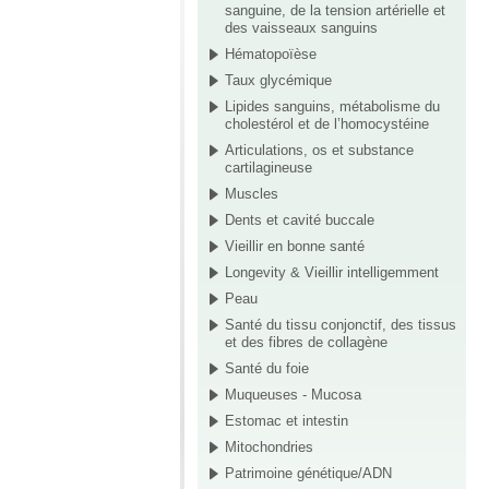
sanguine, de la tension artérielle et
des vaisseaux sanguins
Hématopoïèse
Taux glycémique
Lipides sanguins, métabolisme du
cholestérol et de l’homocystéine
Articulations, os et substance
cartilagineuse
Muscles
Dents et cavité buccale
Vieillir en bonne santé
Longevity & Vieillir intelligemment
Peau
Santé du tissu conjonctif, des tissus
et des fibres de collagène
Santé du foie
Muqueuses - Mucosa
Estomac et intestin
Mitochondries
Patrimoine génétique/ADN