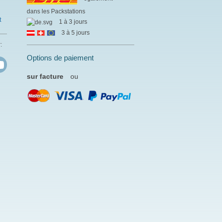
dans les Packstations
t
1 à 3 jours
3 à 5 jours
:
Options de paiement
sur facture
ou