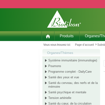
p to main content
Skip to search
Skip to main navigation
Produits
Organes/T
Vous vous trouvez ici:
Page d’accueil
Subst
Organes/Thèmes
Système immunitaire (immunologie)
Poumons
Programme complet - DailyCare
Santé des yeux et vue
Santé du cerveau, des nerfs et de la
mémoire
Santé psychique et mentale
Tension artérielle
Santé du cœur, de la circulation