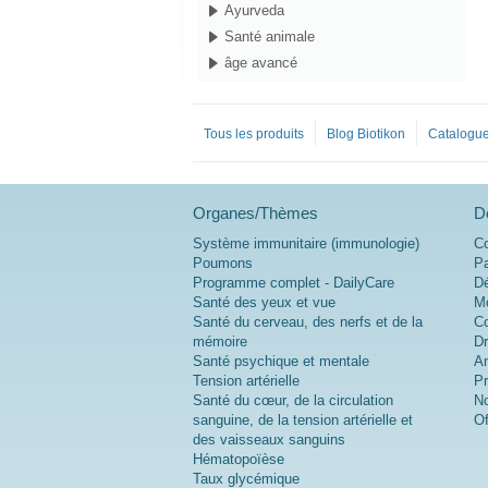
Ayurveda
Santé animale
âge avancé
Tous les produits
Blog Biotikon
Catalogue
Organes/Thèmes
D
Système immunitaire (immunologie)
Co
Poumons
Pa
Programme complet - DailyCare
Dé
Santé des yeux et vue
Mo
Santé du cerveau, des nerfs et de la
Co
mémoire
Dr
Santé psychique et mentale
An
Tension artérielle
Pr
Santé du cœur, de la circulation
No
sanguine, de la tension artérielle et
Of
des vaisseaux sanguins
Hématopoïèse
Taux glycémique