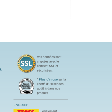
Vos données sont
cryptées avec le
certificat SSL et
ik
sécurisées.
Plus d’infose
*
sur la
liberté d’utiliser des
additifs dans nos
produits
Livraison
également