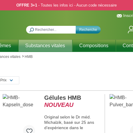
OFFRE 3+1
- Toutes les infos ici - Aucun code nécessaire
Inscr
Recherche
hèmes
Substances vitales
Compositions
Cont
ances vitales
HMB
Prix
Gélules HMB
NOUVEAU
Original selon le Dr méd.
Michalzik, basé sur 25 ans
d’expérience dans le