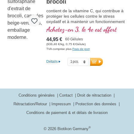
brocoli
contient de la vitamine C, qui contribue à
protéger les cellules contre le stress
oxydatif et à maintenir un fonctionnement
du système immunitaire normal. Enrichi
Achetez-en 3, le 4e est offert
avec de la poudre de graine de capucine.
44,95 €
60 Gélules
(936,46 €/kg, 0,75 €/Gélule)
TVA comprise plus
Frais de port
Détails
Conditions générales
Contact
Droit de rétractation
Rétractation/Retour
Impressum
Protection des données
Conditions de paiement & et délais de livrasion
®
© 2026 Biotikon Germany