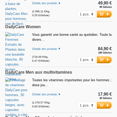
49,90 €
Détails des produits
90 Gélules
(1 386,11 €/kg,
0,55 €/Gélule)
DailyCare Women
Vous garantit une bonne santé au quotidien. Toute la
divers…
84,90 €
Détails des produits
180 Gélules
(719,49 €/kg,
0,47 €/Gélule)
DailyCare Men aux multivitamines
Toutes les vitamines importantes pour les hommes ;
dose jou…
17,90 €
Détails des produits
30 Gélules
(1 278,57 €/kg,
0,60 €/Gélule)