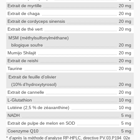
Extrait de myrtille
20 mg
Extrait de chaga
20 mg
Extrait de cordyceps sinensis
20 mg
Extrait de thé vert
20 mg
MSM (méthylsulfonylméthane)
bilogique soufre
20 mg
Mumijo Shilajit
20 mg
Extrait de reishi
20 mg
Taurine
20 mg
Extrait de feuille d’olivier
(10% d’hydroxytyrosol)
20 mg
Extrait de cannelle
20 mg
L-Glutathion
10 mg
Lutéine (2,5 % de zéaxanthine)
10 mg
NADH
5 mg
Extrait de pulpe de melon en SOD
5 mg
Coenzyme Q10
5 mg
* d’après la méthode d’analyse RP-HPLC, directive PV.03.P194_02e