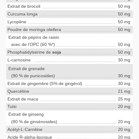
Extrait de brocoli
50 mg
Curcuma longa
50 mg
Lycopène
50 mg
Poudre de moringa oleifera
50 mg
Extrait de pépins de raisin
avec de l’OPC (60 %*)
50 mg
Phosphatidylsérine de
soja
50 mg
L-carnosine
30 mg
Extrait de grenade
(90 % de punicosides)
30 mg
Extrait de gingembre (5% de gingérol)
30 mg
Quercétine
21 mg
Extrait de maca
25 mg
Tulsi
20 mg
Extrait de ginseng
(80 % de ginsénosides)
20 mg
Acétyl-L-Carnitine
20 mg
Acide R-alpha-lipoïque
20 mg