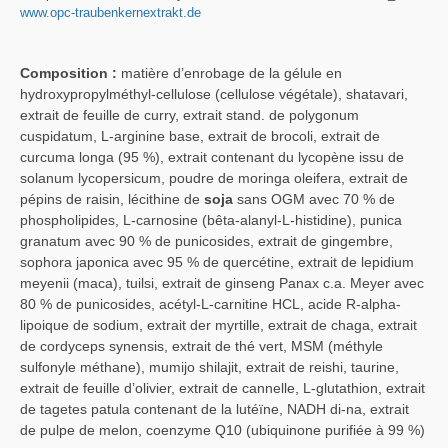
www.opc-traubenkernextrakt.de
Composition :
matière d’enrobage de la gélule en
hydroxypropylméthyl-cellulose (cellulose végétale), shatavari,
extrait de feuille de curry, extrait stand. de polygonum
cuspidatum, L-arginine base, extrait de brocoli, extrait de
curcuma longa (95 %), extrait contenant du lycopène issu de
solanum lycopersicum, poudre de moringa oleifera, extrait de
pépins de raisin, lécithine de
soja
sans OGM avec 70 % de
phospholipides, L-carnosine (bêta-alanyl-L-histidine), punica
granatum avec 90 % de punicosides, extrait de gingembre,
sophora japonica avec 95 % de quercétine, extrait de lepidium
meyenii (maca), tuilsi, extrait de ginseng Panax c.a. Meyer avec
80 % de punicosides, acétyl-L-carnitine HCL, acide R-alpha-
lipoique de sodium, extrait der myrtille, extrait de chaga, extrait
de cordyceps synensis, extrait de thé vert, MSM (méthyle
sulfonyle méthane), mumijo shilajit, extrait de reishi, taurine,
extrait de feuille d’olivier, extrait de cannelle, L-glutathion, extrait
de tagetes patula contenant de la lutéïne, NADH di-na, extrait
de pulpe de melon, coenzyme Q10 (ubiquinone purifiée à 99 %)