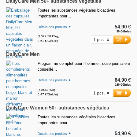
DailyCare Men 50+ substances végétales
Toutes les substances végétales bioactives
importantes pour…
54,90 €
Détails des produits
90 Gélules
(1 372,50 €/kg,
0,61 €/Gélule)
DailyCare Men
Programme complet pour l’homme ; dose journalière
conseillé…
84,90 €
Détails des produits
180 Gélules
(719,49 €/kg,
0,47 €/Gélule)
DailyCare Women 50+ substances végétales
Toutes les substances végétales bioactives
importantes pour…
54,90 €
Détails des produits