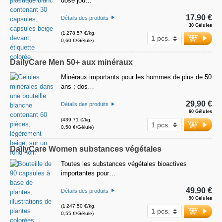
dose jou…
17,90 €
Détails des produits
30 Gélules
(1 278,57 €/kg,
0,60 €/Gélule)
DailyCare Men 50+ aux minéraux
Minéraux importants pour les hommes de plus de 50
ans ; dos…
29,90 €
Détails des produits
60 Gélules
(439,71 €/kg,
0,50 €/Gélule)
DailyCare Women substances végétales
Toutes les substances végétales bioactives
importantes pour…
49,90 €
Détails des produits
90 Gélules
(1 247,50 €/kg,
0,55 €/Gélule)