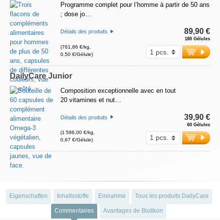
Programme complet pour l’homme à partir de 50 ans
; dose jo…
89,90 €
Détails des produits
180 Gélules
(761,86 €/kg,
0,50 €/Gélule)
DailyCare Junior
Composition exceptionnelle avec en tout
20 vitamines et nut…
39,90 €
Détails des produits
60 Gélules
(1 596,00 €/kg,
0,67 €/Gélule)
Eigenschaften
Inhaltsstoffe
Einnahme
Tous les produits DailyCare
Commentaires
Avantages de Biotikon