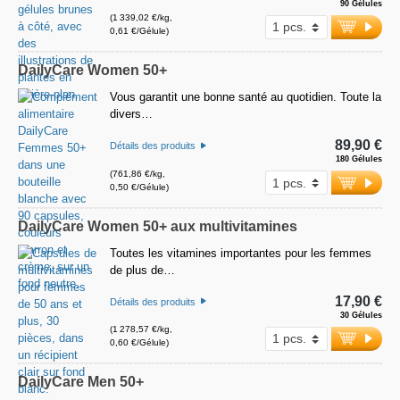
90 Gélules
(1 339,02 €/kg,
0,61 €/Gélule)
DailyCare Women 50+
Vous garantit une bonne santé au quotidien. Toute la
divers…
89,90 €
Détails des produits
180 Gélules
(761,86 €/kg,
0,50 €/Gélule)
DailyCare Women 50+ aux multivitamines
Toutes les vitamines importantes pour les femmes
de plus de…
17,90 €
Détails des produits
30 Gélules
(1 278,57 €/kg,
0,60 €/Gélule)
DailyCare Men 50+