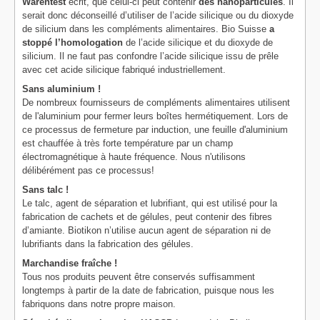
Warentest
écrit, que celui-ci peut contenir
des nanoparticules
. Il
serait donc déconseillé d’utiliser de l’acide silicique ou du dioxyde
de silicium dans les compléments alimentaires. Bio Suisse
a
stoppé l’homologation
de l’acide silicique et du dioxyde de
silicium. Il ne faut pas confondre l’acide silicique issu de prêle
avec cet acide silicique fabriqué industriellement.
Sans aluminium !
De nombreux fournisseurs de compléments alimentaires utilisent
de l'aluminium pour fermer leurs boîtes hermétiquement. Lors de
ce processus de fermeture par induction, une feuille d'aluminium
est chauffée à très forte température par un champ
électromagnétique à haute fréquence. Nous n'utilisons
délibérément pas ce processus!
Sans talc !
Le talc, agent de séparation et lubrifiant, qui est utilisé pour la
fabrication de cachets et de gélules, peut contenir des fibres
d’amiante. Biotikon n’utilise aucun agent de séparation ni de
lubrifiants dans la fabrication des gélules.
Marchandise fraîche !
Tous nos produits peuvent être conservés suffisamment
longtemps à partir de la date de fabrication, puisque nous les
fabriquons dans notre propre maison.