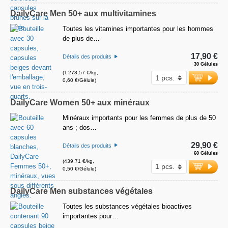
DailyCare Men 50+ aux multivitamines
Toutes les vitamines importantes pour les hommes
de plus de…
17,90 €
Détails des produits
30 Gélules
(1 278,57 €/kg,
0,60 €/Gélule)
DailyCare Women 50+ aux minéraux
Minéraux importants pour les femmes de plus de 50
ans ; dos…
29,90 €
Détails des produits
60 Gélules
(439,71 €/kg,
0,50 €/Gélule)
DailyCare Men substances végétales
Toutes les substances végétales bioactives
importantes pour…