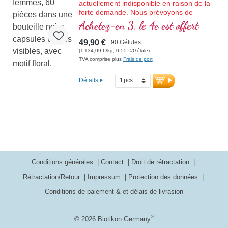
actuellement indisponible en raison de la
forte demande. Nous prévoyons de
recevoir un nouvel arrivage en semaine
Achetez-en 3, le 4e est offert
29/2026.
Pour la femme de 45 à 55 ans, 90 gélules
49,90 €
90 Gélules
dans du verre violet d’excellente qualité.
(1 134,09 €/kg, 0,55 €/Gélule)
TVA comprise plus
Frais de port
Détails
Conditions générales
Contact
Droit de rétractation
Rétractation/Retour
Impressum
Protection des données
Conditions de paiement & et délais de livrasion
®
© 2026 Biotikon Germany