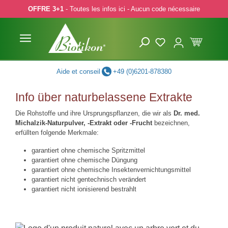
OFFRE 3+1
- Toutes les infos ici - Aucun code nécessaire
p to main content
Skip to search
Skip to main navigation
Aide et conseil
+49 (0)6201-878380
Info über naturbelassene Extrakte
Die Rohstoffe und ihre Ursprungspflanzen, die wir als
Dr. med.
Michalzik-Naturpulver, -Extrakt oder -Frucht
bezeichnen,
erfüllten folgende Merkmale:
garantiert ohne chemische Spritzmittel
garantiert ohne chemische Düngung
garantiert ohne chemische Insektenvernichtungsmittel
garantiert nicht gentechnisch verändert
garantiert nicht ionisierend bestrahlt