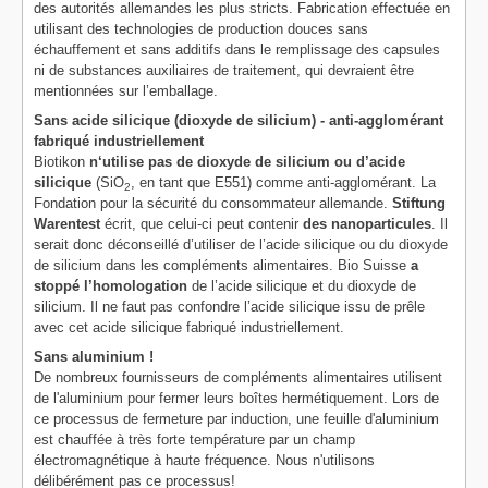
des autorités allemandes les plus stricts. Fabrication effectuée en
utilisant des technologies de production douces sans
échauffement et sans additifs dans le remplissage des capsules
ni de substances auxiliaires de traitement, qui devraient être
mentionnées sur l’emballage.
Sans acide silicique (dioxyde de silicium) - anti-agglomérant
fabriqué industriellement
Biotikon
n‘utilise pas de dioxyde de silicium ou d’acide
silicique
(SiO
, en tant que E551) comme anti-agglomérant. La
2
Fondation pour la sécurité du consommateur allemande.
Stiftung
Warentest
écrit, que celui-ci peut contenir
des nanoparticules
. Il
serait donc déconseillé d’utiliser de l’acide silicique ou du dioxyde
de silicium dans les compléments alimentaires. Bio Suisse
a
stoppé l’homologation
de l’acide silicique et du dioxyde de
silicium. Il ne faut pas confondre l’acide silicique issu de prêle
avec cet acide silicique fabriqué industriellement.
Sans aluminium !
De nombreux fournisseurs de compléments alimentaires utilisent
de l'aluminium pour fermer leurs boîtes hermétiquement. Lors de
ce processus de fermeture par induction, une feuille d'aluminium
est chauffée à très forte température par un champ
électromagnétique à haute fréquence. Nous n'utilisons
délibérément pas ce processus!