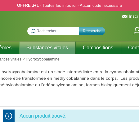
OFFRE 3+1
- Toutes les infos ici - Aucun code nécessaire
Inscr
Recherche
hèmes
Substances vitales
Compositions
Cont
ances vitales
Hydroxycobalamine
'hydroxycobalamine est un stade intermédiaire entre la cyanocobalamin
ncore être transformée en méthylcobalamine dans le corps. Les produits
méthylcobalamine ou l'adénosylcobalamine, formes biologiquement déjà
Aucun produit trouvé.