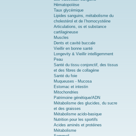
Hématopoïèse
Taux glycémique
Lipides sanguins, métabolisme du
cholestérol et de l’homocystéine
Articulations, os et substance
cartilagineuse
Muscles
Dents et cavité buccale
Vieillir en bonne santé
Longevity & Vieillir intelligemment
Peau
Santé du tissu conjonctif, des tissus
et des fibres de collagène
Santé du foie
Muqueuses - Mucosa
Estomac et intestin
Mitochondries
Patrimoine génétique/ADN
Métabolisme des glucides, du sucre
et des graisses
Métabolisme acido-basique
Nutrition pour les sportifs
Acides aminés et protéines
Métabolisme
Sommeil