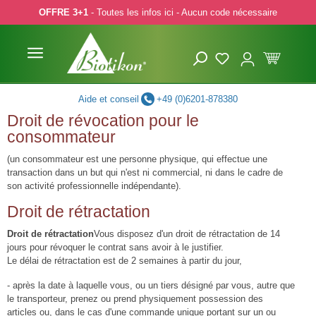
OFFRE 3+1
- Toutes les infos ici - Aucun code nécessaire
p to main content
Skip to search
Skip to main navigation
Aide et conseil
+49 (0)6201-878380
Droit de révocation pour le
consommateur
(un consommateur est une personne physique, qui effectue une
transaction dans un but qui n'est ni commercial, ni dans le cadre de
son activité professionnelle indépendante).
Droit de rétractation
Droit de rétractation
Vous disposez d'un droit de rétractation de 14
jours pour révoquer le contrat sans avoir à le justifier.
Le délai de rétractation est de 2 semaines à partir du jour,
- après la date à laquelle vous, ou un tiers désigné par vous, autre que
le transporteur, prenez ou prend physiquement possession des
articles ou, dans le cas d'une commande unique portant sur un ou