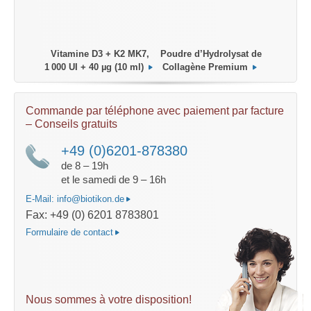
Vitamine D3 + K2 MK7,
Poudre d’Hydrolysat de
logique
Huile MC
1 000 UI + 40 µg (10 ml)
Collagène Premium
Commande par téléphone avec paiement par facture
– Conseils gratuits
+49 (0)6201-878380
de 8 – 19h
et le samedi de 9 – 16h
E-Mail: info@biotikon.de
Fax: +49 (0) 6201 8783801
Formulaire de contact
Nous sommes à votre disposition!