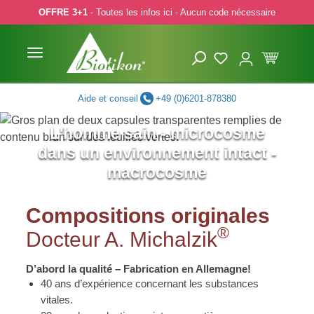
OFFRE 3+1
- Toutes les infos ici - Aucun code nécessaire
p to main content
Skip to search
Skip to main navigation
Aide et conseil
+49 (0)6201-878380
L'homme sain - microcosme
dans un environnement intact -
macrocosme
Compositions originales
®
Docteur A. Michalzik
D’abord la qualité – Fabrication en Allemagne!
40 ans d’expérience concernant les substances
vitales.