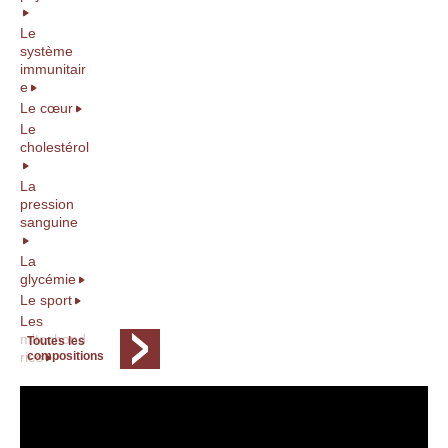
Le
système
immunitair
e
Le cœur
Le
cholestérol
La
pression
sanguine
La
glycémie
Le sport
Les
mitochond
Toutes les
ries
compositions