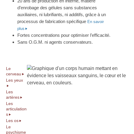
20 ans de production en interne, matière
d’enrobage des gélules sans substances
auxiliaires, ni lubrifiants, ni additifs, grâce à un
processus de fabrication spécifique
En savoir
plus
Fortes concentrations pour optimiser l’efficacité.
Sans O.G.M. ni agents conservateurs.
Le
cerveau
Les yeux
Les
artères
Les
articulation
s
Les os
Le
psychisme