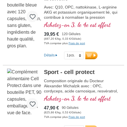
Avec: Q10, OPC, nattokinase, L-arginine
AKG et potassium organiquement lié, qui
contribue à normaliser la pression
sanguine.
Achetez-en 3, le 4e est offert
39,95 €
120 Gélules
(487,20 €/kg, 0,33 €/Gélule)
TVA comprise plus
Frais de port
Détails
Sport - cell protect
Composition originale du Docteur
Alexander Michalzik avec : OPC,
cordyceps, acide carnosique, resvératrol,
Q10, glutathion, NADH, oméga 3,
Achetez-en 3, le 4e est offert
grenade et vitamine C pure
47,90 €
90 Gélules
(825,86 €/kg, 0,53 €/Gélule)
TVA comprise plus
Frais de port