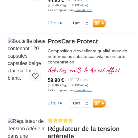
44,95 €
nos propres installations de production.
(936,46 €/kg, 0,50 €/Gélule)
Vérifié par un analyste végétal leader. Le
TVA comprise plus
Frais de port
scellage est exempt d'aluminium, ne
contient aucun additif et est également
Détails
exempt d'additifs non déclarés. Capsules
véganes hypoallergéniques sans
carraghénane et PEG. Développé par des
ProsCare Protect
médecins.
Composition d'excellente qualité avec de
nombreuses substances vitales en forte
concentration
Achetez-en 3, le 4e est offert
59,90 €
120 Gélules
(880,88 €/kg, 0,50 €/Gélule)
TVA comprise plus
Frais de port
Détails
Average rating of 5 out of 5 stars
Régulateur de la tension
artérielle