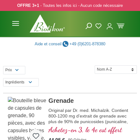
OFFRE 3+1
- Toutes les infos ici - Aucun code nécessaire
p to main content
Skip to search
Skip to main navigation
Aide et conseil
+49 (0)6201-878380
Prix
Ingrédients
Grenade
Original par Dr. med. Michalzik. Contient
800-1200 mg d'extrait de grenade avec
plus de 90% de punicosides (punicaline,
punicalagine, acide ellagique). Extrait en
Achetez-en 3, le 4e est offert
douceur. Éprouvé sur le marché depuis
plus de 20 ans, produit en Allemagne sur
90 Gélules