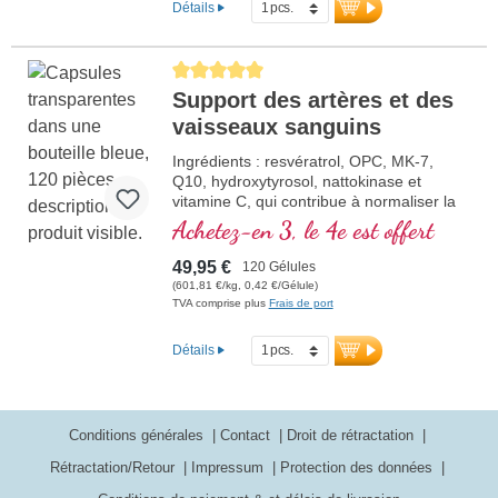
Détails
Average rating of 5 out of 5 stars
Support des artères et des
vaisseaux sanguins
Ingrédients : resvératrol, OPC, MK-7,
Q10, hydroxytyrosol, nattokinase et
vitamine C, qui contribue à normaliser la
fonction des vaisseaux sanguins. Les
Achetez-en 3, le 4e est offert
vitamines B sont sous leur forme
bioactive.
49,95 €
120 Gélules
(601,81 €/kg, 0,42 €/Gélule)
TVA comprise plus
Frais de port
Détails
Conditions générales
Contact
Droit de rétractation
Rétractation/Retour
Impressum
Protection des données