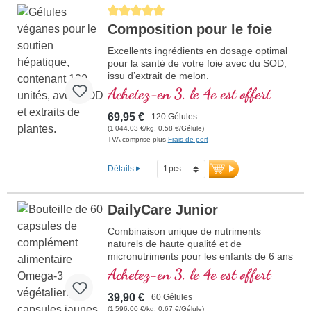
Average rating of 5 out of 5 stars
Composition pour le foie
Excellents ingrédients en dosage optimal
pour la santé de votre foie avec du SOD,
issu d’extrait de melon.
Achetez-en 3, le 4e est offert
69,95 €
120 Gélules
(1 044,03 €/kg, 0,58 €/Gélule)
TVA comprise plus
Frais de port
Détails
DailyCare Junior
Combinaison unique de nutriments
naturels de haute qualité et de
micronutriments pour les enfants de 6 ans
et plus, contenant au total 20 nutriments
Achetez-en 3, le 4e est offert
essentiels pour votre enfant.
39,90 €
60 Gélules
(1 596,00 €/kg, 0,67 €/Gélule)