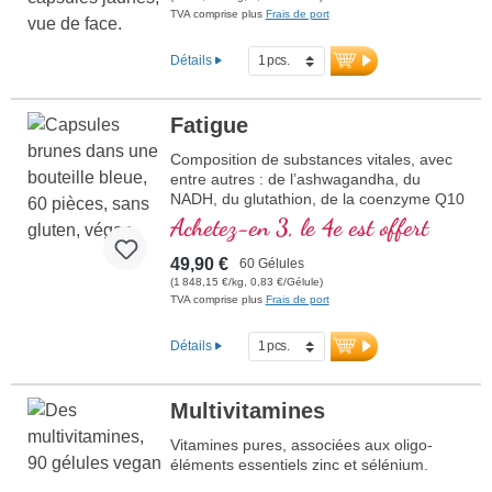
TVA comprise plus
Frais de port
Détails
Fatigue
Composition de substances vitales, avec
entre autres : de l’ashwagandha, du
NADH, du glutathion, de la coenzyme Q10
et de la vitamine B12, qui contribue à
Achetez-en 3, le 4e est offert
réduire la fatigue et la lassitude
49,90 €
60 Gélules
(1 848,15 €/kg, 0,83 €/Gélule)
TVA comprise plus
Frais de port
Détails
Multivitamines
Vitamines pures, associées aux oligo-
éléments essentiels zinc et sélénium.