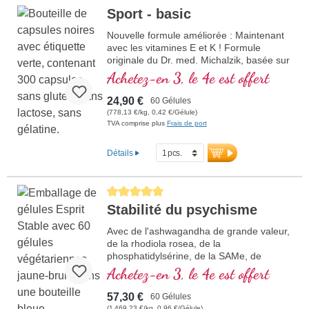
Sport - basic
Nouvelle formule améliorée : Maintenant
avec les vitamines E et K ! Formule
originale du Dr. med. Michalzik, basée sur
la recherche scientifique la plus récente.
Achetez-en 3, le 4e est offert
Vitamines B 2, 6, 12 et acide folique sous
forme bioactive.
24,90 €
60 Gélules
(778,13 €/kg, 0,42 €/Gélule)
TVA comprise plus
Frais de port
Détails
Average rating of 5 out of 5 stars
Stabilité du psychisme
Avec de l'ashwagandha de grande valeur,
de la rhodiola rosea, de la
phosphatidylsérine, de la SAMe, de
l'oméga 3 et de la vitamine B12, qui
Achetez-en 3, le 4e est offert
contribue à normaliser la fonction du
psychisme
57,30 €
60 Gélules
(1 469,23 €/kg, 0,96 €/Gélule)