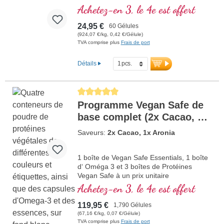
Achetez-en 3, le 4e est offert
24,95 €
60 Gélules
(924,07 €/kg, 0,42 €/Gélule)
TVA comprise plus
Frais de port
Détails
Average rating of 5 out of 5 stars
Programme Vegan Safe de
base complet (2x Cacao, 1x
Aronia)
Saveurs:
2x Cacao, 1x Aronia
1 boîte de Vegan Safe Essentials, 1 boîte
d‘ Oméga 3 et 3 boîtes de Protéines
Vegan Safe à un prix unitaire
Achetez-en 3, le 4e est offert
119,95 €
1,790 Gélules
(67,16 €/kg, 0,07 €/Gélule)
TVA comprise plus
Frais de port