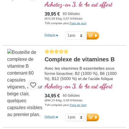
la performance mentale et qui participe à
Achetez-en 3, le 4e est offert
la synthèse et au métabolisme de
quelques neurotransmetteurs. Vitamine B
39,95 €
60 Gélules
bioactive!
(974,39 €/kg, 0,67 €/Gélule)
TVA comprise plus
Frais de port
Détails
Average rating of 5 out of 5 stars
Complexe de vitamines B
Avec les vitamines B essentielles sous
forme bioactive; B2 (1000 %), B6 (1000
%), B12 (5000 %) et de l'acide folique
(400 %) ainsi que toutes les autres
Achetez-en 3, le 4e est offert
vitamines B. Avec de la méthylcobalamine
et de l'adénosylcobalamine.
34,95 €
60 Gélules
(896,15 €/kg, 0,58 €/Gélule)
TVA comprise plus
Frais de port
Détails