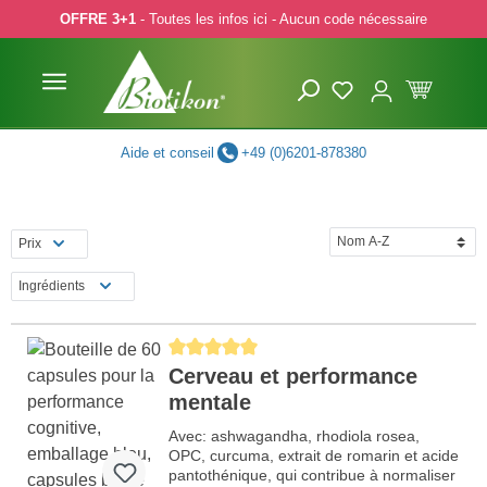
OFFRE 3+1
- Toutes les infos ici - Aucun code nécessaire
p to main content
Skip to search
Skip to main navigation
Aide et conseil
+49 (0)6201-878380
Prix
Ingrédients
Average rating of 5 out of 5 stars
Cerveau et performance
mentale
Avec: ashwagandha, rhodiola rosea,
OPC, curcuma, extrait de romarin et acide
pantothénique, qui contribue à normaliser