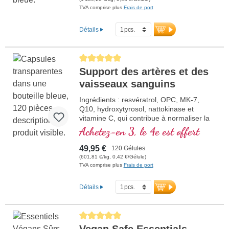
TVA comprise plus
Frais de port
Détails
Average rating of 5 out of 5 stars
Support des artères et des
vaisseaux sanguins
Ingrédients : resvératrol, OPC, MK-7,
Q10, hydroxytyrosol, nattokinase et
vitamine C, qui contribue à normaliser la
fonction des vaisseaux sanguins. Les
Achetez-en 3, le 4e est offert
vitamines B sont sous leur forme
bioactive.
49,95 €
120 Gélules
(601,81 €/kg, 0,42 €/Gélule)
TVA comprise plus
Frais de port
Détails
Average rating of 5 out of 5 stars