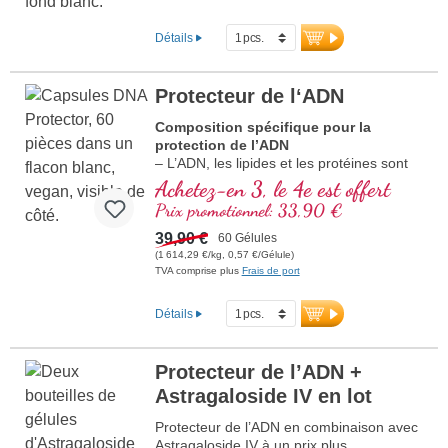
Détails
Protecteur de l‘ADN
Composition spécifique pour la
protection de l’ADN
– L’ADN, les lipides et les protéines sont
des éléments des cellules
Achetez-en 3, le 4e est offert
particulièrement importants. Protégez vos
Prix promotionnel: 33,90 €
cellules contre le stress oxydatif avec des
substances de grande valeur !
39,90 €
60 Gélules
(1 614,29 €/kg, 0,57 €/Gélule)
TVA comprise plus
Frais de port
Détails
Protecteur de l’ADN +
Astragaloside IV en lot
Protecteur de l’ADN en combinaison avec
Astragaloside IV à un prix plus