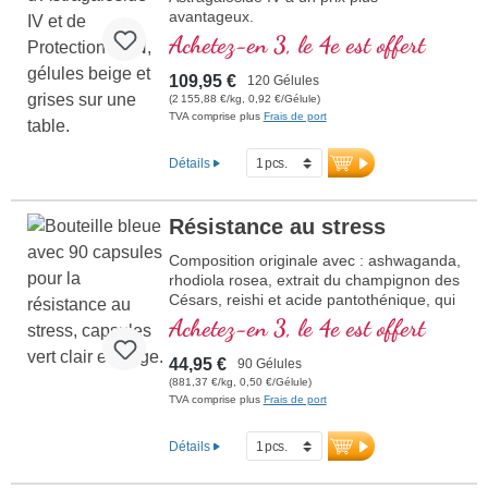
avantageux.
Achetez-en 3, le 4e est offert
109,95 €
120 Gélules
(2 155,88 €/kg, 0,92 €/Gélule)
TVA comprise plus
Frais de port
Détails
Résistance au stress
Composition originale avec : ashwaganda,
rhodiola rosea, extrait du champignon des
Césars, reishi et acide pantothénique, qui
contribue à normaliser la performance
Achetez-en 3, le 4e est offert
mentale. La vitamine E aide à protéger les
cellules du stress oxydatif.
44,95 €
90 Gélules
(881,37 €/kg, 0,50 €/Gélule)
TVA comprise plus
Frais de port
Détails