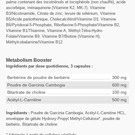
palme contenant des tocotriénols et tocophérols (non chauffé), acide
ascorbique, ménaquinone (Vitamine K2, MK-7), Vitamine
B3/Nicotinamide, Citrate de zinc, levure de sélénium, Vitamine
B5/Acide pantothenique, Cholecalciférol/Vitamine D3, Vitamine
B6/Pyridoxal-5-Phosphate, Riboflavine-5-Phosphate/Vitamine B2,
Vitamine B1/Thiamine, Vitamine A, Méthyl-Tétra-Hydro-
Folate/Vitamine B9, Vitamine B7/Biotine (Vitamine H),
Méthylcobalamine/Vitamine B12.
Metabolism Booster
Ingrédients par dose quotidienne, 3 capsules :
Berbérine de poudre de berbéris
300 mg
Poudre de Garcinia Cambogia
600 mg
Bitartrate de choline
100 mg
Acétyl-L-Carnitine
500 mg
Ingrédients :
Poudre de Garcinia Cambogia, Acétyl-L-Carnitine HCL,
enveloppe de gélule Hydroxy-Propyl Methyl-Cellulose*, poudre de
berbéris, Bitartrate de choline
* fabriquée à partir de cellulose végétale