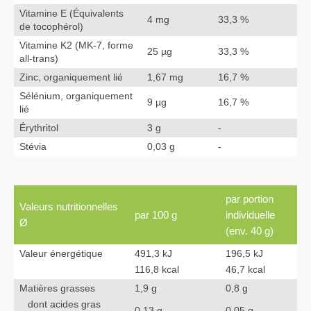
Vitamine E (Équivalents
4 mg
33,3 %
de tocophérol)
Vitamine K2 (MK-7, forme
25 µg
33,3 %
all-trans)
Zinc, organiquement lié
1,67 mg
16,7 %
Sélénium, organiquement
9 µg
16,7 %
lié
Érythritol
3 g
-
Stévia
0,03 g
-
par portion
Valeurs nutritionnelles
par 100 g
individuelle
Ø
(env. 40 g)
Valeur énergétique
491,3 kJ
196,5 kJ
116,8 kcal
46,7 kcal
Matières grasses
1,9 g
0,8 g
dont acides gras
0,13 g
0,05 g