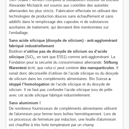
Alexander Michalzik est soumis aux contrôles des autorités
allemandes les plus stricts. Fabrication effectuée en utilisant des
technologies de production douces sans échauffement et sans
additifs dans le remplissage des capsules ni de substances
auxiliaires de traitement, qui devraient être mentionnées sur
l’emballage.
Sans acide silicique (dioxyde de silicium) - anti-agglomérant
fabriqué industriellement
Biotikon
n‘utilise pas de dioxyde de silicium ou d’acide
silicique
(SiO
, en tant que E551) comme anti-agglomérant. La
2
Fondation pour la sécurité du consommateur allemande.
Stiftung
Warentest
écrit, que celui-ci peut contenir
des nanoparticules
. Il
serait donc déconseillé d’utiliser de l’acide silicique ou du dioxyde
de silicium dans les compléments alimentaires. Bio Suisse
a
stoppé l’homologation
de l’acide silicique et du dioxyde de
silicium. Il ne faut pas confondre l’acide silicique issu de prêle
avec cet acide silicique fabriqué industriellement.
Sans aluminium !
De nombreux fournisseurs de compléments alimentaires utilisent
de l'aluminium pour fermer leurs boîtes hermétiquement. Lors de
ce processus de fermeture par induction, une feuille d'aluminium
est chauffée à très forte température par un champ