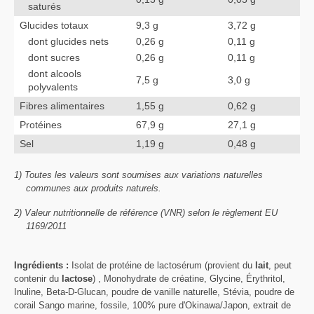
saturés
Glucides totaux
9,3 g
3,72 g
dont glucides nets
0,26 g
0,11 g
dont sucres
0,26 g
0,11 g
dont alcools
7,5 g
3,0 g
polyvalents
Fibres alimentaires
1,55 g
0,62 g
Protéines
67,9 g
27,1 g
Sel
1,19 g
0,48 g
1) Toutes les valeurs sont soumises aux variations naturelles
communes aux produits naturels.
2) Valeur nutritionnelle de référence (VNR) selon le règlement EU
1169/2011
Ingrédients :
Isolat de protéine de lactosérum (provient du
lait
, peut
contenir du
lactose
) , Monohydrate de créatine, Glycine, Érythritol,
Inuline, Beta-D-Glucan, poudre de vanille naturelle, Stévia, poudre de
corail Sango marine, fossile, 100% pure d'Okinawa/Japon, extrait de