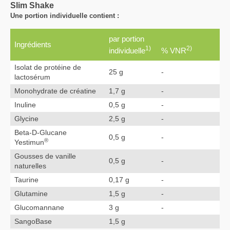
Slim Shake
Une portion individuelle contient :
par portion
Ingrédients
1)
2)
individuelle
% VNR
Isolat de protéine de
25 g
-
lactosérum
Monohydrate de créatine
1,7 g
-
Inuline
0,5 g
-
Glycine
2,5 g
-
Beta-D-Glucane
0,5 g
-
®
Yestimun
Gousses de vanille
0,5 g
-
naturelles
Taurine
0,17 g
-
Glutamine
1,5 g
-
Glucomannane
3 g
-
SangoBase
1,5 g