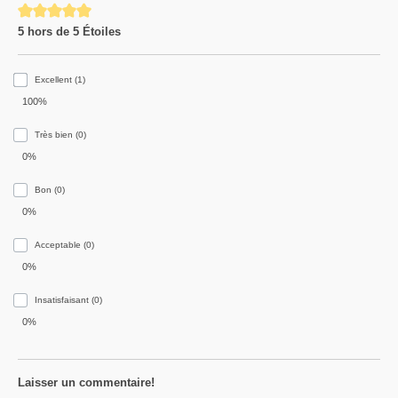
Average rating of 5 out of 5 stars
5 hors de 5 Étoiles
Excellent (1)
100%
Très bien (0)
0%
Bon (0)
0%
Acceptable (0)
0%
Insatisfaisant (0)
0%
Laisser un commentaire!