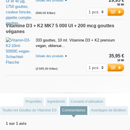
29,95 €
Détails des produits
50 Ml
(599,00 €/liter)
Vitamine D3 + K2 MK7 5 000 UI + 200 mcg gouttes
véganes
333 gouttes, 10 ml. Vitamine D3 + K2 premium
vegan, obtenue…
35,95 €
Détails des produits
10 Ml
(3 595,00 €/liter)
Propriétés
Ingrédients
Conseils d‘utilisation
Toutes les Gouttes de Vitamine D3
Commentaires
Avantages de Biotikon
1 sur 1 avis