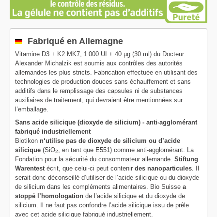
Fabriqué en Allemagne
Vitamine D3 + K2 MK7, 1 000 UI + 40 µg (30 ml) du Docteur
Alexander Michalzik est soumis aux contrôles des autorités
allemandes les plus stricts. Fabrication effectuée en utilisant des
technologies de production douces sans échauffement et sans
additifs dans le remplissage des capsules ni de substances
auxiliaires de traitement, qui devraient être mentionnées sur
l’emballage.
Sans acide silicique (dioxyde de silicium) - anti-agglomérant
fabriqué industriellement
Biotikon
n‘utilise pas de dioxyde de silicium ou d’acide
silicique
(SiO
, en tant que E551) comme anti-agglomérant. La
2
Fondation pour la sécurité du consommateur allemande.
Stiftung
Warentest
écrit, que celui-ci peut contenir
des nanoparticules
. Il
serait donc déconseillé d’utiliser de l’acide silicique ou du dioxyde
de silicium dans les compléments alimentaires. Bio Suisse
a
stoppé l’homologation
de l’acide silicique et du dioxyde de
silicium. Il ne faut pas confondre l’acide silicique issu de prêle
avec cet acide silicique fabriqué industriellement.