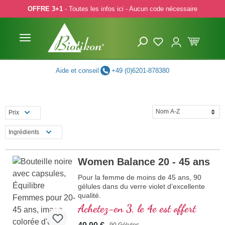
OFFRE 3+1
- Toutes les infos ici - Aucun code nécessaire
p to main content
Skip to search
Skip to main navigation
Aide et conseil
+49 (0)6201-878380
Prix
Ingrédients
Women Balance 20 - 45 ans
Pour la femme de moins de 45 ans, 90
gélules dans du verre violet d’excellente
qualité.
Achetez-en 3, le 4e est offert
90 Gélules