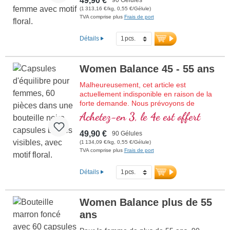
49,90 €
(1 313,16 €/kg, 0,55 €/Gélule)
TVA comprise plus
Frais de port
Détails
Women Balance 45 - 55 ans
Malheureusement, cet article est
actuellement indisponible en raison de la
forte demande. Nous prévoyons de
recevoir un nouvel arrivage en semaine
Achetez-en 3, le 4e est offert
29/2026.
Pour la femme de 45 à 55 ans, 90 gélules
49,90 €
90 Gélules
dans du verre violet d’excellente qualité.
(1 134,09 €/kg, 0,55 €/Gélule)
TVA comprise plus
Frais de port
Détails
Women Balance plus de 55
ans