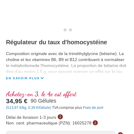
Régulateur du taux d'homocystéine
Composition originale avec de la triméthylglycine (bétaïne). La
choline et les vitamines B6, B9 et B12 contribuent à normaliser
le métabolismede l'homocystéine. La proportion de bétaïne doit
être d'au moins 1,5 g, pour pouvoir exercer un effet sur le tau
EN SAVOIR PLUS
Achetez-en 3, le 4e est offert
34,95 €
90 Gélules
(513,97 €/kg, 0,39 €/Gélule)
TVA comprise plus
Frais de port
Délai de livraison 1-3 jours
Non. cent. pharmaceutique (PZN):
16025278