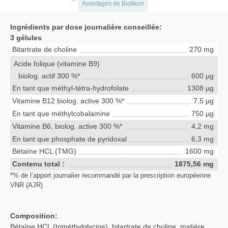
Avantages de Biotikon
Ingrédients par dose journalière conseillée:
3 gélules
Bitartrate de choline
270 mg
Acide folique (vitamine B9)
biolog. actif 300 %*
600 µg
En tant que méthyl-tétra-hydrofolate
1308 µg
Vitamine B12 biolog. active 300 %*
7,5 µg
En tant que méthylcobalamine
750 µg
Vitamine B6, biolog. active 300 %*
4,2 mg
En tant que phosphate de pyridoxal
6,3 mg
Bétaïne HCL (TMG)
1600 mg
Contenu total :
1875,56 mg
*% de l’apport journalier recommandé par la prescription européenne
VNR (AJR)
Composition:
Bétaïne HCL (triméthylglycine), bitartrate de choline, matière