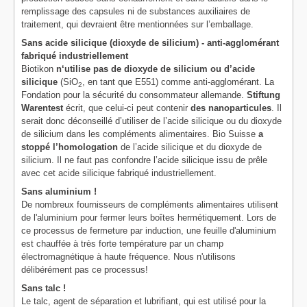
remplissage des capsules ni de substances auxiliaires de
traitement, qui devraient être mentionnées sur l’emballage.
Sans acide silicique (dioxyde de silicium) - anti-agglomérant
fabriqué industriellement
Biotikon
n‘utilise pas de dioxyde de silicium ou d’acide
silicique
(SiO
, en tant que E551) comme anti-agglomérant. La
2
Fondation pour la sécurité du consommateur allemande.
Stiftung
Warentest
écrit, que celui-ci peut contenir
des nanoparticules
. Il
serait donc déconseillé d’utiliser de l’acide silicique ou du dioxyde
de silicium dans les compléments alimentaires. Bio Suisse
a
stoppé l’homologation
de l’acide silicique et du dioxyde de
silicium. Il ne faut pas confondre l’acide silicique issu de prêle
avec cet acide silicique fabriqué industriellement.
Sans aluminium !
De nombreux fournisseurs de compléments alimentaires utilisent
de l'aluminium pour fermer leurs boîtes hermétiquement. Lors de
ce processus de fermeture par induction, une feuille d'aluminium
est chauffée à très forte température par un champ
électromagnétique à haute fréquence. Nous n'utilisons
délibérément pas ce processus!
Sans talc !
Le talc, agent de séparation et lubrifiant, qui est utilisé pour la