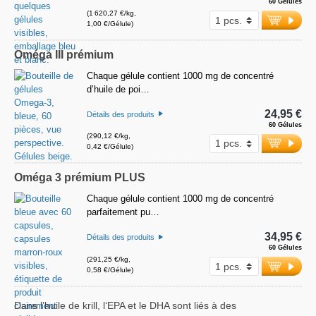
60 Gélules
(1 620,27 €/kg,
1,00 €/Gélule)
Oméga III prémium
Chaque gélule contient 1000 mg de concentré
d’huile de poi…
24,95 €
Détails des produits
60 Gélules
(290,12 €/kg,
0,42 €/Gélule)
Oméga 3 prémium PLUS
Chaque gélule contient 1000 mg de concentré
parfaitement pu…
34,95 €
Détails des produits
60 Gélules
(291,25 €/kg,
0,58 €/Gélule)
Dans l’huile de krill, l‘EPA et le DHA sont liés à des