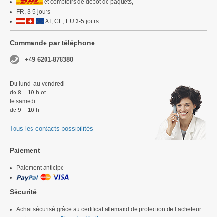
et comptoirs de dépôt de paquets,
FR, 3-5 jours
AT, CH, EU 3-5 jours
Commande par téléphone
+49 6201-878380
Du lundi au vendredi
de 8 – 19 h et
le samedi
de 9 – 16 h
Tous les contacts-possibilités
Paiement
Paiement anticipé
Sécurité
Achat sécurisé grâce au certificat allemand de protection de l’acheteur