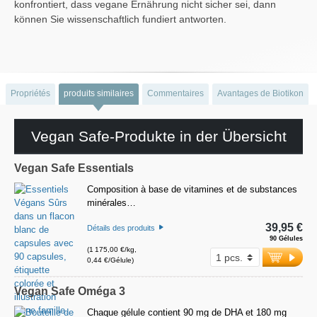
konfrontiert, dass vegane Ernährung nicht sicher sei, dann
können Sie wissenschaftlich fundiert antworten.
Propriétés
produits similaires
Commentaires
Avantages de Biotikon
Vegan Safe-Produkte in der Übersicht
Vegan Safe Essentials
Composition à base de vitamines et de substances
minérales…
39,95 €
Détails des produits
90 Gélules
(1 175,00 €/kg,
0,44 €/Gélule)
Vegan Safe Oméga 3
Chaque gélule contient 90 mg de DHA et 180 mg