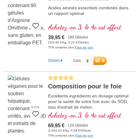
Michalzik
Acides aminés essentiels combinés dans
un rapport optimal
Achetez-en 3, le 4e est offert
39,95 €
180 Gélules
(324,80 €/kg, 0,22 €/Gélule)
TVA comprise plus
Frais de port
Détails
Average rating of 5 out of 5 stars
Composition pour le foie
Excellents ingrédients en dosage optimal
pour la santé de votre foie avec du SOD,
issu d’extrait de melon.
Achetez-en 3, le 4e est offert
69,95 €
120 Gélules
(1 044,03 €/kg, 0,58 €/Gélule)
TVA comprise plus
Frais de port