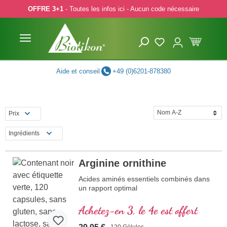
OFFRE 3+1
- Toutes les infos ici - Aucun code nécessaire
p to main content
Skip to search
Skip to main navigation
Aide et conseil
+49 (0)6201-878380
Prix
Ingrédients
Arginine ornithine
Acides aminés essentiels combinés dans
un rapport optimal
Achetez-en 3, le 4e est offert
120 Gélules