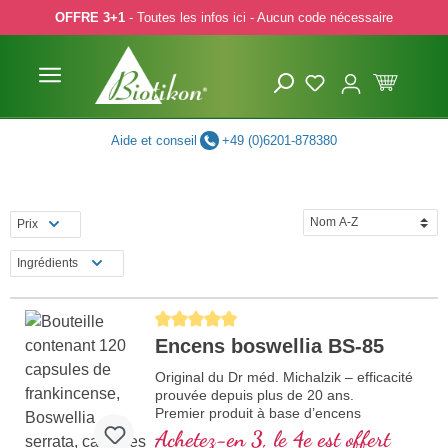
OFFRE 3+1
- Toutes les infos ici - Aucun code nécessaire
p to main content
Skip to search
Skip to main navigation
Aide et conseil
+49 (0)6201-878380
Prix
Ingrédients
Average rating of 5 out of 5 stars
Encens boswellia BS-85
Original du Dr méd. Michalzik – efficacité
prouvée depuis plus de 20 ans.
Premier produit à base d’encens
fortement dosé avec 85 % d’acides
Achetez-en 3, le 4e est offert