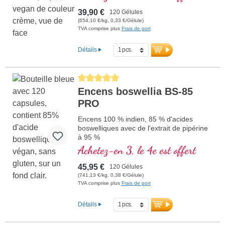
boswelliques sur le marché allemand.
Développé pour une biodisponibilité
39,90 €
120 Gélules
optimale.
(654,10 €/kg, 0,33 €/Gélule)
Hypoallergénique grâce à la technologie
TVA comprise plus
Frais de port
spéciale de Biotikon selon les stricts
critères de qualité du Dr méd. Michalzik.
Détails
Récolté en douceur et de manière durable
à l’état sauvage
Transformé de manière professionnelle
Average rating of 5 out of 5 stars
pour une utilisation humaine sûre et
Encens boswellia BS-85
efficace.
Le Dr méd. Michalzik garantit une qualité
PRO
exceptionnelle, éprouvée de longue date.
Extraction douce à l’éthanol alimentaire
Encens 100 % indien, 85 % d'acides
pour une pureté optimale.
boswelliques avec de l'extrait de pipérine
Partenariat de plus de 20 ans – extrait en
à 95 %
Inde exclusivement pour Biotikon.
Achetez-en 3, le 4e est offert
plus d’informations sur l’encens BS-
85
45,95 €
120 Gélules
(741,13 €/kg, 0,38 €/Gélule)
TVA comprise plus
Frais de port
Détails