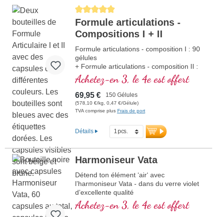
Average rating of 5 out of 5 stars
Formule articulations -
Compositions I + II
Formule articulations - composition I : 90
gélules
+ Formule articulations - composition II :
60 gélules
Achetez-en 3, le 4e est offert
69,95 €
150 Gélules
(578,10 €/kg, 0,47 €/Gélule)
TVA comprise plus
Frais de port
Détails
Harmoniseur Vata
Détend ton élément ‘air‘ avec
l’harmoniseur Vata - dans du verre violet
d’excellente qualité
Achetez-en 3, le 4e est offert