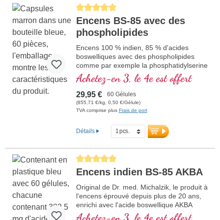
Average rating of 5 out of 5 stars
Encens BS-85 avec des
phospholipides
Encens 100 % indien, 85 % d'acides
boswelliques avec des phospholipides
comme par exemple la phosphatidylserine
Achetez-en 3, le 4e est offert
29,95 €
60 Gélules
(855,71 €/kg, 0,50 €/Gélule)
TVA comprise plus
Frais de port
Détails
Average rating of 5 out of 5 stars
Encens indien BS-85 AKBA
Original de Dr. med. Michalzik, le produit à
l'encens éprouvé depuis plus de 20 ans,
enrichi avec l'acide boswellique AKBA
précieux (Acétyl-11-kéto-β-boswellique)
Achetez-en 3, le 4e est offert