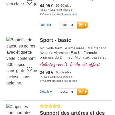
cellules du stress oxydatif.
44,95 €
90 Gélules
(881,37 €/kg, 0,50 €/Gélule)
TVA comprise plus
Frais de port
Détails
Sport - basic
Nouvelle formule améliorée : Maintenant
avec les vitamines E et K ! Formule
originale du Dr. med. Michalzik, basée sur
la recherche scientifique la plus récente.
Achetez-en 3, le 4e est offert
Vitamines B 2, 6, 12 et acide folique sous
forme bioactive.
24,90 €
60 Gélules
(778,13 €/kg, 0,42 €/Gélule)
TVA comprise plus
Frais de port
Détails
Average rating of 5 out of 5 stars
Support des artères et des