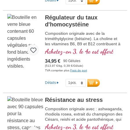
B
(Vitamine B12)
Détails
Régulateur du taux
d'homocystéine
Composition originale avec de la
triméthylglycine (bétaïne). La choline et
les vitamines B6, B9 et B12 contribuent à
normaliser le métabolismede
Achetez-en 3, le 4e est offert
l'homocystéine. La proportion de bétaïne
doit être d'au moins 1,5 g, pour pouvoir
34,95 €
90 Gélules
exercer un effet sur le tau
(513,97 €/kg, 0,39 €/Gélule)
TVA comprise plus
Frais de port
Détails
Résistance au stress
Composition originale avec : ashwaganda,
rhodiola rosea, extrait du champignon des
Césars, reishi et acide pantothénique, qui
contribue à normaliser la performance
Achetez-en 3, le 4e est offert
mentale. La vitamine E aide à protéger les