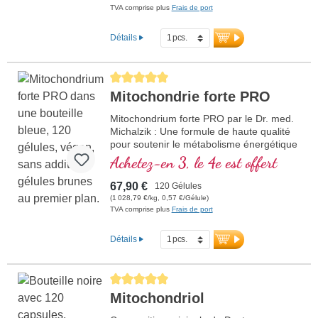
TVA comprise plus
Frais de port
Détails
Average rating of 5 out of 5 stars
Mitochondrie forte PRO
Mitochondrium forte PRO par le Dr. med.
Michalzik : Une formule de haute qualité
pour soutenir le métabolisme énergétique
et la santé cellulaire. Elle comprend du
Achetez-en 3, le 4e est offert
NADH, du Q10, du Resvératrol et de la
Thiamine, qui favorisent le métabolisme
67,90 €
120 Gélules
énergétique, ainsi que de l'acide R-Alpha-
(1 028,79 €/kg, 0,57 €/Gélule)
Lipoïque dans la précieuse forme de
TVA comprise plus
Frais de port
Sodium-R-Lipoate. Scellage sans
aluminium et plus de 20 ans d'expérience
Détails
garantissent la plus haute qualité.
Développé par des médecins.
Average rating of 5 out of 5 stars
plus d'informations sur
Mitochondrium forte PRO
Mitochondriol