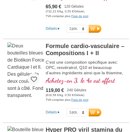
65,90 €
120 Gélules
(732,22 €/kg, 0,55 €/Gélule)
TVA comprise plus
Frais de port
Détails
Formule cardio-vasculaire –
Compositions I + II
C’est une composition spécifique avec:
OPC, resvératrol, Q10 et beaucoup
d’autres ingrédients ainsi que la thiamine,
qui contribue à normaliser la fonction du
Achetez-en 3, le 4e est offert
cœur. (Compositions I et II)
119,00 €
240 Gélules
(616,58 €/kg, 0,50 €/Gélule)
TVA comprise plus
Frais de port
Détails
Hyper PRO viril stamina du