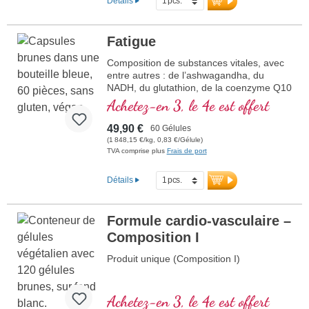
Détails
Fatigue
Composition de substances vitales, avec
entre autres : de l’ashwagandha, du
NADH, du glutathion, de la coenzyme Q10
et de la vitamine B12, qui contribue à
Achetez-en 3, le 4e est offert
réduire la fatigue et la lassitude
49,90 €
60 Gélules
(1 848,15 €/kg, 0,83 €/Gélule)
TVA comprise plus
Frais de port
Détails
Formule cardio-vasculaire –
Composition I
Produit unique (Composition I)
Achetez-en 3, le 4e est offert