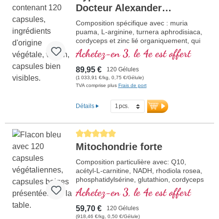
Docteur Alexander
Michalzik
Composition spécifique avec : muria
puama, L-arginine, turnera aphrodisiaca,
cordyceps et zinc lié organiquement, qui
contribue à maintenir à la normale: la
Achetez-en 3, le 4e est offert
capacité de procréation et le taux de
testostérone dans le sang.
89,95 €
120 Gélules
(1 033,91 €/kg, 0,75 €/Gélule)
TVA comprise plus
Frais de port
Détails
Average rating of 5 out of 5 stars
Mitochondrie forte
Composition particulière avec: Q10,
acétyl-L-carnitine, NADH, rhodiola rosea,
phosphatidylsérine, glutathion, cordyceps
et cuivre, qui contribue à normaliser le
Achetez-en 3, le 4e est offert
métabolisme pour un gain d'énergie (sous
la forme d'ATP dans la chaine de
59,70 €
120 Gélules
respiration cellula
(918,46 €/kg, 0,50 €/Gélule)