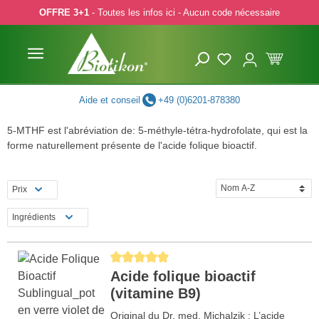
OFFRE 3+1
- Toutes les infos ici - Aucun code nécessaire
p to main content
Skip to search
Skip to main navigation
Aide et conseil
+49 (0)6201-878380
5-MTHF est l'abréviation de: 5-méthyle-tétra-hydrofolate, qui est la
forme naturellement présente de l'acide folique bioactif.
Prix
Ingrédients
Average rating of 5 out of 5 stars
Acide folique bioactif
(vitamine B9)
Original du Dr. med. Michalzik : L’acide