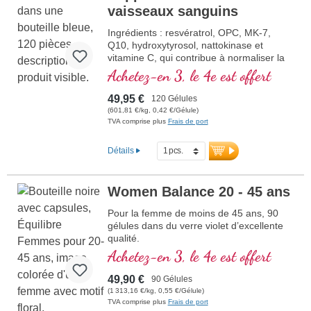
vaisseaux sanguins
Ingrédients : resvératrol, OPC, MK-7,
Q10, hydroxytyrosol, nattokinase et
vitamine C, qui contribue à normaliser la
fonction des vaisseaux sanguins. Les
Achetez-en 3, le 4e est offert
vitamines B sont sous leur forme
bioactive.
49,95 €
120 Gélules
(601,81 €/kg, 0,42 €/Gélule)
TVA comprise plus
Frais de port
Détails
Women Balance 20 - 45 ans
Pour la femme de moins de 45 ans, 90
gélules dans du verre violet d’excellente
qualité.
Achetez-en 3, le 4e est offert
49,90 €
90 Gélules
(1 313,16 €/kg, 0,55 €/Gélule)
TVA comprise plus
Frais de port