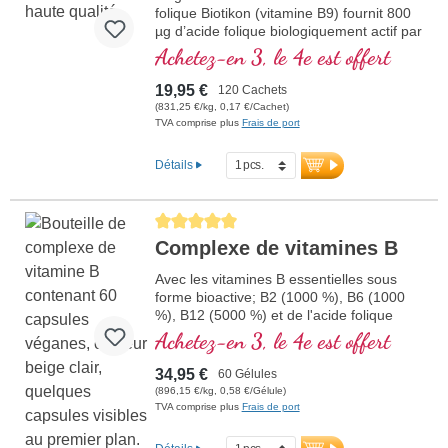
folique Biotikon (vitamine B9) fournit 800
µg d’acide folique biologiquement actif par
comprimé, sous forme de
Achetez-en 3, le 4e est offert
méthyltétrahydrofolate (5-MTHF),
particulièrement bien absorbé par
19,95 €
120 Cachets
l’organisme. L’acide folique contribue à
(831,25 €/kg, 0,17 €/Cachet)
une formation sanguine normale et au
TVA comprise plus
Frais de port
bon fonctionnement du système
immunitaire. Sans aucun additif, le produit
Détails
est conditionné dans un emballage sans
aluminium. Fabriqué en Allemagne selon
les normes de qualité les plus strictes.
Average rating of 5 out of 5 stars
plus d'informations sur l'acide
Complexe de vitamines B
folique
Avec les vitamines B essentielles sous
forme bioactive; B2 (1000 %), B6 (1000
%), B12 (5000 %) et de l'acide folique
(400 %) ainsi que toutes les autres
Achetez-en 3, le 4e est offert
vitamines B. Avec de la méthylcobalamine
et de l'adénosylcobalamine.
34,95 €
60 Gélules
(896,15 €/kg, 0,58 €/Gélule)
TVA comprise plus
Frais de port