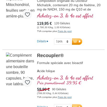
Composition originale du Docteur
Michalzik, contenant 20 mg de fisétine, 20
mg de NADH, 150 mg de Q10 et de
nombreux autres agents mitochondriaux
Achetez-en 3, le 4e est offert
importants. Avec le D-Pinitol qui augmente
la biodisponibilité. Enveloppe des gélules
119,95 €
120 Gélules
vegan, sans PEG ni carraghénane, flacon
(1 790,30 €/kg, 1,00 €/Gélule)
scellé sans aluminium, activateur
TVA comprise plus
Frais de port
mitochondrial PGC-1α, sans additifs et de
qualité ultrapure. 40 ans d'expertise en
Détails
nutriments vitaux et plus de 20 ans
d'expérience en production.
Recoupler®
Formule spéciale avec bioactif
A
cide folique
A
rginine
Achetez-en 3, le 4e est offert
L
ycopène
Prix promotionnel: 39,95 €
C
urcuma
C
59,90 €
urcumine
90 Gélules
A
(799,00 €/kg, 0,44 €/Gélule)
cide ascorbique
TVA comprise plus
Frais de port
R
ésvératrol
E
(Vitamine E)