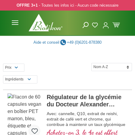
OFFRE 3+1
- Toutes les infos ici - Aucun code nécessaire
p to main content
Skip to search
Skip to main navigation
Aide et conseil
+49 (0)6201-878380
Prix
Ingrédients
Régulateur de la glycémie
du Docteur Alexander
Michalzik
Avec: cannelle, Q10, extrait de reishi,
extrait de café vert et chrome, qui
contribue à maintenir un taux glycémique
normal.
Achetez-en 3, le 4e est offert