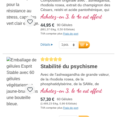
Composition originale avec : ashwaganda,
rhodiola rosea, extrait du champignon des
Césars, reishi et acide pantothénique, qui
contribue à normaliser la performance
Achetez-en 3, le 4e est offert
mentale. La vitamine E aide à protéger les
cellules du stress oxydatif.
44,95 €
90 Gélules
(881,37 €/kg, 0,50 €/Gélule)
TVA comprise plus
Frais de port
Détails
Average rating of 5 out of 5 stars
Stabilité du psychisme
Avec de l'ashwagandha de grande valeur,
de la rhodiola rosea, de la
phosphatidylsérine, de la SAMe, de
l'oméga 3 et de la vitamine B12, qui
Achetez-en 3, le 4e est offert
contribue à normaliser la fonction du
psychisme
57,30 €
60 Gélules
(1 469,23 €/kg, 0,96 €/Gélule)
TVA comprise plus
Frais de port