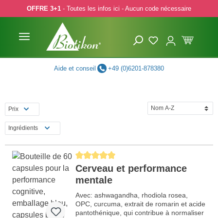
OFFRE 3+1
- Toutes les infos ici - Aucun code nécessaire
p to main content
Skip to search
Skip to main navigation
Aide et conseil
+49 (0)6201-878380
Prix
Ingrédients
Average rating of 5 out of 5 stars
Cerveau et performance
mentale
Avec: ashwagandha, rhodiola rosea,
OPC, curcuma, extrait de romarin et acide
pantothénique, qui contribue à normaliser