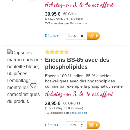
la performance mentale et qui participe à
Achetez-en 3, le 4e est offert
la synthèse et au métabolisme de
quelques neurotransmetteurs. Vitamine B
39,95 €
60 Gélules
bioactive!
(974,39 €/kg, 0,67 €/Gélule)
TVA comprise plus
Frais de port
Détails
Average rating of 5 out of 5 stars
Encens BS-85 avec des
phospholipides
Encens 100 % indien, 85 % d'acides
boswelliques avec des phospholipides
comme par exemple la phosphatidylserine
Achetez-en 3, le 4e est offert
29,95 €
60 Gélules
(855,71 €/kg, 0,50 €/Gélule)
TVA comprise plus
Frais de port
Détails