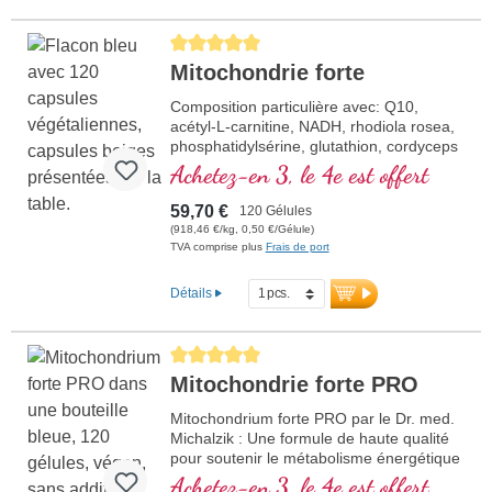
Average rating of 5 out of 5 stars
Mitochondrie forte
Composition particulière avec: Q10,
acétyl-L-carnitine, NADH, rhodiola rosea,
phosphatidylsérine, glutathion, cordyceps
et cuivre, qui contribue à normaliser le
Achetez-en 3, le 4e est offert
métabolisme pour un gain d'énergie (sous
la forme d'ATP dans la chaine de
59,70 €
120 Gélules
respiration cellula
(918,46 €/kg, 0,50 €/Gélule)
TVA comprise plus
Frais de port
Détails
Average rating of 5 out of 5 stars
Mitochondrie forte PRO
Mitochondrium forte PRO par le Dr. med.
Michalzik : Une formule de haute qualité
pour soutenir le métabolisme énergétique
et la santé cellulaire. Elle comprend du
Achetez-en 3, le 4e est offert