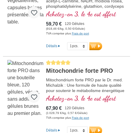
acétyl-L-carnitine, NADH, rhodiola rosea,
phosphatidylsérine, glutathion, cordyceps
et cuivre, qui contribue à normaliser le
Achetez-en 3, le 4e est offert
métabolisme pour un gain d'énergie (sous
la forme d'ATP dans la chaine de
59,70 €
120 Gélules
respiration cellula
(918,46 €/kg, 0,50 €/Gélule)
TVA comprise plus
Frais de port
Détails
Average rating of 5 out of 5 stars
Mitochondrie forte PRO
Mitochondrium forte PRO par le Dr. med.
Michalzik : Une formule de haute qualité
pour soutenir le métabolisme énergétique
et la santé cellulaire. Elle comprend du
Achetez-en 3, le 4e est offert
NADH, du Q10, du Resvératrol et de la
Thiamine, qui favorisent le métabolisme
67,90 €
120 Gélules
énergétique, ainsi que de l'acide R-Alpha-
(1 028,79 €/kg, 0,57 €/Gélule)
Lipoïque dans la précieuse forme de
TVA comprise plus
Frais de port
Sodium-R-Lipoate. Scellage sans
aluminium et plus de 20 ans d'expérience
Détails