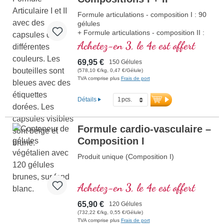
Formule articulations - composition I : 90
gélules
+ Formule articulations - composition II :
60 gélules
Achetez-en 3, le 4e est offert
69,95 €
150 Gélules
(578,10 €/kg, 0,47 €/Gélule)
TVA comprise plus
Frais de port
Détails
Formule cardio-vasculaire –
Composition I
Produit unique (Composition I)
Achetez-en 3, le 4e est offert
65,90 €
120 Gélules
(732,22 €/kg, 0,55 €/Gélule)
TVA comprise plus
Frais de port