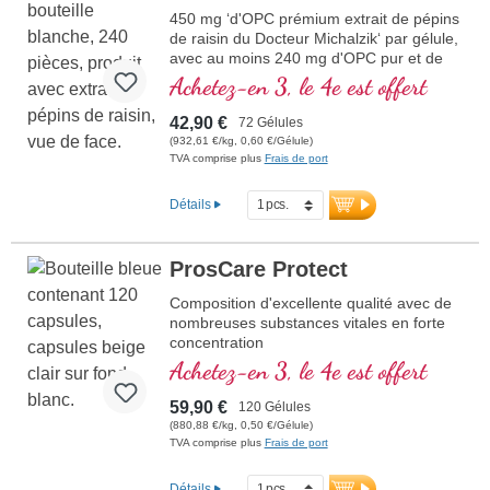
450 mg ‘d'OPC prémium extrait de pépins
de raisin du Docteur Michalzik‘ par gélule,
avec au moins 240 mg d'OPC pur et de
l'extrait de camu-camu.
Achetez-en 3, le 4e est offert
42,90 €
72 Gélules
(932,61 €/kg, 0,60 €/Gélule)
TVA comprise plus
Frais de port
Détails
ProsCare Protect
Composition d'excellente qualité avec de
nombreuses substances vitales en forte
concentration
Achetez-en 3, le 4e est offert
59,90 €
120 Gélules
(880,88 €/kg, 0,50 €/Gélule)
TVA comprise plus
Frais de port
Détails