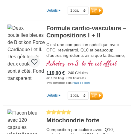
Détails
Formule cardio-vasculaire –
Compositions I + II
C’est une composition spécifique avec:
OPC, resvératrol, Q10 et beaucoup
d’autres ingrédients ainsi que la thiamine,
qui contribue à normaliser la fonction du
Achetez-en 3, le 4e est offert
cœur. (Compositions I et II)
119,00 €
240 Gélules
(616,58 €/kg, 0,50 €/Gélule)
TVA comprise plus
Frais de port
Détails
Average rating of 5 out of 5 stars
Mitochondrie forte
Composition particulière avec: Q10,