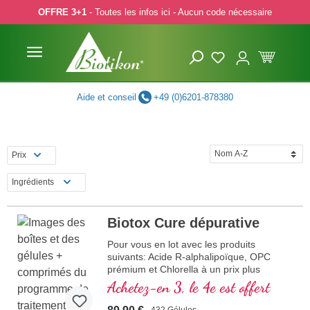
OFFRE 3+1
- Toutes les infos ici - Aucun code nécessaire
p to main content
Skip to search
Skip to main navigation
Aide et conseil
+49 (0)6201-878380
Prix
Ingrédients
Biotox Cure dépurative
Pour vous en lot avec les produits
suivants: Acide R-alphalipoïque, OPC
prémium et Chlorella à un prix plus
avantageux.
Achetez-en 3, le 4e est offert
432 Gélules