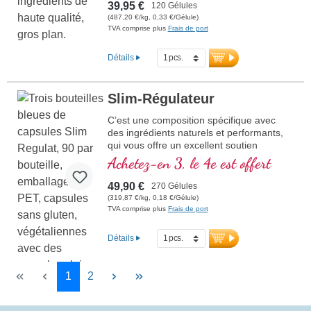
39,95 €
120 Gélules
(487,20 €/kg, 0,33 €/Gélule)
TVA comprise plus
Frais de port
Détails
Slim-Régulateur
C’est une composition spécifique avec
des ingrédients naturels et performants,
qui vous offre un excellent soutien
pendant votre cure amaigrissante.
Achetez-en 3, le 4e est offert
49,90 €
270 Gélules
(319,87 €/kg, 0,18 €/Gélule)
TVA comprise plus
Frais de port
Détails
Page
Page
1
2