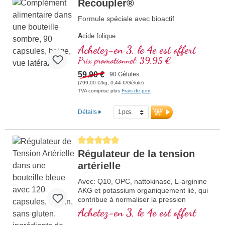
Recoupler®
Formule spéciale avec bioactif
A
cide folique
A
rginine
Achetez-en 3, le 4e est offert
L
ycopène
Prix promotionnel: 39,95 €
C
urcuma
C
59,90 €
urcumine
90 Gélules
A
(799,00 €/kg, 0,44 €/Gélule)
cide ascorbique
TVA comprise plus
Frais de port
R
ésvératrol
E
(Vitamine E)
B
(Vitamine B12)
Détails
Average rating of 5 out of 5 stars
Régulateur de la tension
artérielle
Avec: Q10, OPC, nattokinase, L-arginine
AKG et potassium organiquement lié, qui
contribue à normaliser la pression
sanguine.
Achetez-en 3, le 4e est offert