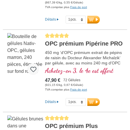
(867,39 €/kg, 0,55 €/Gélule)
TVA comprise plus
Frais de port
Détails
Average rating of 5 out of 5 stars
OPC prémium Pipérine PRO
450 mg ‘d'OPC prémium extrait de pépins
de raisin du Docteur Alexander Michalzik‘
par gélule, avec au moins 240 mg d'OPC
pur.
Achetez-en 3, le 4e est offert
47,90 €
72 Gélules
(921,15 €/kg, 0,67 €/Gélule)
TVA comprise plus
Frais de port
Détails
Average rating of 5 out of 5 stars
OPC prémium Plus