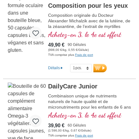
Composition pour les yeux
Composition originale du Docteur
Alexander Michalzik avec de la lutéine, de
la zéaxantine, de l’extrait de myrtilles
(anthocyanes), de l’OPC et de la vitamine
Achetez-en 3, le 4e est offert
A, qui contribue à maintenir la vue dans
un état normal.
49,90 €
90 Gélules
(998,00 €/kg, 0,55 €/Gélule)
TVA comprise plus
Frais de port
Détails
DailyCare Junior
Combinaison unique de nutriments
naturels de haute qualité et de
micronutriments pour les enfants de 6 ans
et plus, contenant au total 20 nutriments
Achetez-en 3, le 4e est offert
essentiels pour votre enfant.
39,90 €
60 Gélules
(1 596,00 €/kg, 0,67 €/Gélule)
TVA comprise plus
Frais de port