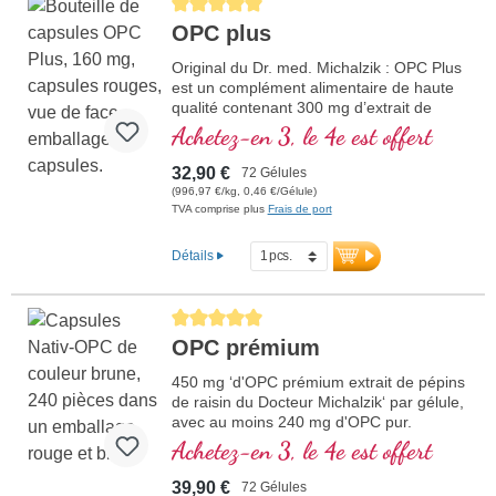
Average rating of 5 out of 5 stars
OPC plus
Original du Dr. med. Michalzik : OPC Plus
est un complément alimentaire de haute
qualité contenant 300 mg d’extrait de
pépins de raisin (Vitis vinifera) et 50 mg
Achetez-en 3, le 4e est offert
d’extrait de camu camu par dose
journalière (1 gélule). L’extrait de pépins
32,90 €
72 Gélules
de raisin est standardisé à 95 % de
(996,97 €/kg, 0,46 €/Gélule)
polyphénols, avec au moins 160 mg
TVA comprise plus
Frais de port
d’OPC authentique par gélule, offrant
ainsi une forte concentration en
Détails
antioxydants.
plus d'informations sur OPC Plus
Average rating of 5 out of 5 stars
OPC prémium
450 mg ‘d'OPC prémium extrait de pépins
de raisin du Docteur Michalzik‘ par gélule,
avec au moins 240 mg d'OPC pur.
Achetez-en 3, le 4e est offert
39,90 €
72 Gélules