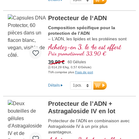
Protecteur de l‘ADN
Composition spécifique pour la
protection de l’ADN
– L’ADN, les lipides et les protéines sont
des éléments des cellules
Achetez-en 3, le 4e est offert
particulièrement importants. Protégez vos
Prix promotionnel: 33,90 €
cellules contre le stress oxydatif avec des
substances de grande valeur !
39,90 €
60 Gélules
(1 614,29 €/kg, 0,57 €/Gélule)
TVA comprise plus
Frais de port
Détails
Protecteur de l’ADN +
Astragaloside IV en lot
Protecteur de l’ADN en combinaison avec
Astragaloside IV à un prix plus
avantageux.