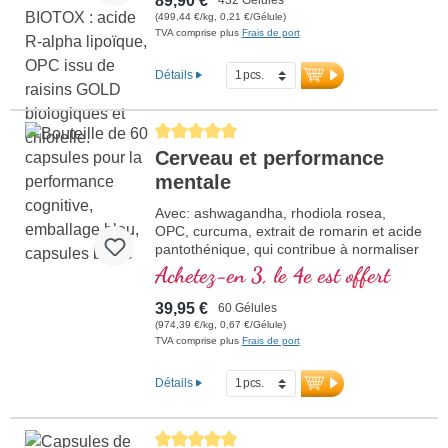
89,90 €
(499,44 €/kg, 0,21 €/Gélule)
TVA comprise plus
Frais de port
Détails
Average rating of 5 out of 5 stars
Cerveau et performance
mentale
Avec: ashwagandha, rhodiola rosea,
OPC, curcuma, extrait de romarin et acide
pantothénique, qui contribue à normaliser
la performance mentale et qui participe à
Achetez-en 3, le 4e est offert
la synthèse et au métabolisme de
quelques neurotransmetteurs. Vitamine B
39,95 €
60 Gélules
bioactive!
(974,39 €/kg, 0,67 €/Gélule)
TVA comprise plus
Frais de port
Détails
Average rating of 5 out of 5 stars