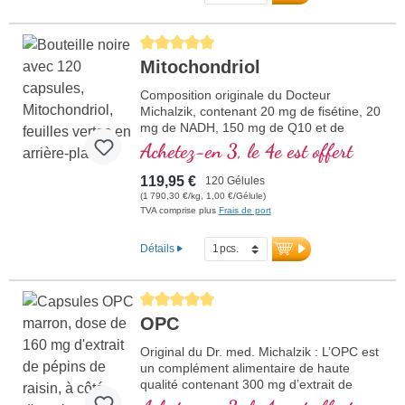
garantissent la plus haute qualité.
Développé par des médecins.
Average rating of 5 out of 5 stars
plus d'informations sur
Mitochondrium forte PRO
Mitochondriol
Composition originale du Docteur
Michalzik, contenant 20 mg de fisétine, 20
mg de NADH, 150 mg de Q10 et de
nombreux autres agents mitochondriaux
Achetez-en 3, le 4e est offert
importants. Avec le D-Pinitol qui augmente
la biodisponibilité. Enveloppe des gélules
119,95 €
120 Gélules
vegan, sans PEG ni carraghénane, flacon
(1 790,30 €/kg, 1,00 €/Gélule)
scellé sans aluminium, activateur
TVA comprise plus
Frais de port
mitochondrial PGC-1α, sans additifs et de
qualité ultrapure. 40 ans d'expertise en
Détails
nutriments vitaux et plus de 20 ans
d'expérience en production.
Average rating of 5 out of 5 stars
OPC
Original du Dr. med. Michalzik : L’OPC est
un complément alimentaire de haute
qualité contenant 300 mg d’extrait de
pépins de raisin (Vitis vinifera) et 50 mg