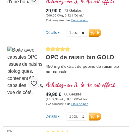
Achetez-en 3, le 4e est offert
de vitamine C par dose journalière (1
gélule). L’extrait de pépins de raisin est
29,90 €
72 Gélules
standardisé à 95 % de polyphénols avec
(906,06 €/kg, 0,42 €/Gélule)
au moins 160 mg d’OPC authentique par
TVA comprise plus
Frais de port
gélule, offrant ainsi une forte
concentration d’antioxydants.
Détails
plus d'informations sur l’OPC
Average rating of 5 out of 5 stars
OPC de raisin bio GOLD
450 mg d'extrait de pépins de raisin bio
par capsule.
Achetez-en 3, le 4e est offert
49,90 €
60 Gélules
(1 559,38 €/kg, 0,83 €/Gélule)
TVA comprise plus
Frais de port
Détails