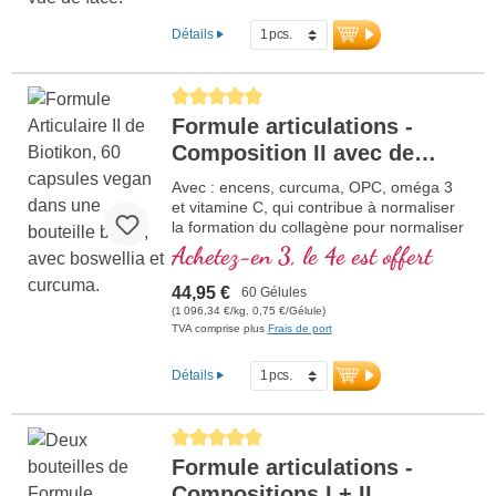
Détails
Average rating of 5 out of 5 stars
Formule articulations -
Composition II avec de
l'encens
Avec : encens, curcuma, OPC, oméga 3
et vitamine C, qui contribue à normaliser
la formation du collagène pour normaliser
la fonction du cartilage. Pour
Achetez-en 3, le 4e est offert
l'approvisionnement spécifique des
structures cartilagineuses.
44,95 €
60 Gélules
(1 096,34 €/kg, 0,75 €/Gélule)
TVA comprise plus
Frais de port
Détails
Average rating of 5 out of 5 stars
Formule articulations -
Compositions I + II