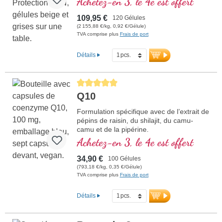
Achetez-en 3, le 4e est offert
109,95 €
120 Gélules
(2 155,88 €/kg, 0,92 €/Gélule)
TVA comprise plus
Frais de port
Détails
Average rating of 5 out of 5 stars
Q10
Formulation spécifique avec de l’extrait de
pépins de raisin, du shilajit, du camu-
camu et de la pipérine.
Achetez-en 3, le 4e est offert
34,90 €
100 Gélules
(793,18 €/kg, 0,35 €/Gélule)
TVA comprise plus
Frais de port
Détails