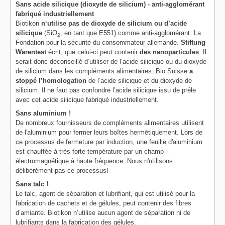
Sans acide silicique (dioxyde de silicium) - anti-agglomérant
fabriqué industriellement
Biotikon
n‘utilise pas de dioxyde de silicium ou d’acide
silicique
(SiO
, en tant que E551) comme anti-agglomérant. La
2
Fondation pour la sécurité du consommateur allemande.
Stiftung
Warentest
écrit, que celui-ci peut contenir
des nanoparticules
. Il
serait donc déconseillé d’utiliser de l’acide silicique ou du dioxyde
de silicium dans les compléments alimentaires. Bio Suisse
a
stoppé l’homologation
de l’acide silicique et du dioxyde de
silicium. Il ne faut pas confondre l’acide silicique issu de prêle
avec cet acide silicique fabriqué industriellement.
Sans aluminium !
De nombreux fournisseurs de compléments alimentaires utilisent
de l'aluminium pour fermer leurs boîtes hermétiquement. Lors de
ce processus de fermeture par induction, une feuille d'aluminium
est chauffée à très forte température par un champ
électromagnétique à haute fréquence. Nous n'utilisons
délibérément pas ce processus!
Sans talc !
Le talc, agent de séparation et lubrifiant, qui est utilisé pour la
fabrication de cachets et de gélules, peut contenir des fibres
d’amiante. Biotikon n’utilise aucun agent de séparation ni de
lubrifiants dans la fabrication des gélules.