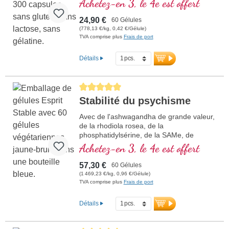
Achetez-en 3, le 4e est offert
Vitamines B 2, 6, 12 et acide folique sous
forme bioactive.
24,90 €
60 Gélules
(778,13 €/kg, 0,42 €/Gélule)
TVA comprise plus
Frais de port
Détails
Average rating of 5 out of 5 stars
Stabilité du psychisme
Avec de l'ashwagandha de grande valeur,
de la rhodiola rosea, de la
phosphatidylsérine, de la SAMe, de
l'oméga 3 et de la vitamine B12, qui
Achetez-en 3, le 4e est offert
contribue à normaliser la fonction du
psychisme
57,30 €
60 Gélules
(1 469,23 €/kg, 0,96 €/Gélule)
TVA comprise plus
Frais de port
Détails