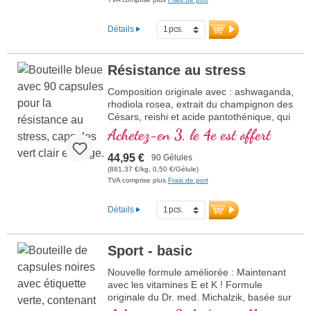
Détails
Résistance au stress
Composition originale avec : ashwaganda,
rhodiola rosea, extrait du champignon des
Césars, reishi et acide pantothénique, qui
contribue à normaliser la performance
Achetez-en 3, le 4e est offert
mentale. La vitamine E aide à protéger les
cellules du stress oxydatif.
44,95 €
90 Gélules
(881,37 €/kg, 0,50 €/Gélule)
TVA comprise plus
Frais de port
Détails
Sport - basic
Nouvelle formule améliorée : Maintenant
avec les vitamines E et K ! Formule
originale du Dr. med. Michalzik, basée sur
la recherche scientifique la plus récente.