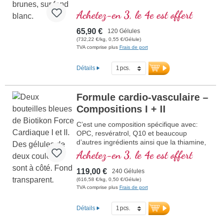
Achetez-en 3, le 4e est offert
65,90 €
120 Gélules
(732,22 €/kg, 0,55 €/Gélule)
TVA comprise plus
Frais de port
Détails
Formule cardio-vasculaire –
Compositions I + II
C’est une composition spécifique avec:
OPC, resvératrol, Q10 et beaucoup
d’autres ingrédients ainsi que la thiamine,
qui contribue à normaliser la fonction du
Achetez-en 3, le 4e est offert
cœur. (Compositions I et II)
119,00 €
240 Gélules
(616,58 €/kg, 0,50 €/Gélule)
TVA comprise plus
Frais de port
Détails