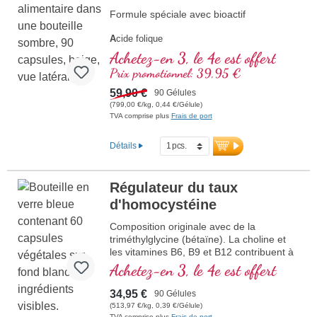
Formule spéciale avec bioactif
A
cide folique
A
rginine
Achetez-en 3, le 4e est offert
L
ycopène
Prix promotionnel: 39,95 €
C
urcuma
C
59,90 €
urcumine
90 Gélules
A
(799,00 €/kg, 0,44 €/Gélule)
cide ascorbique
TVA comprise plus
Frais de port
R
ésvératrol
E
(Vitamine E)
B
(Vitamine B12)
Détails
Régulateur du taux
d'homocystéine
Composition originale avec de la
triméthylglycine (bétaïne). La choline et
les vitamines B6, B9 et B12 contribuent à
normaliser le métabolismede
Achetez-en 3, le 4e est offert
l'homocystéine. La proportion de bétaïne
doit être d'au moins 1,5 g, pour pouvoir
34,95 €
90 Gélules
exercer un effet sur le tau
(513,97 €/kg, 0,39 €/Gélule)
TVA comprise plus
Frais de port