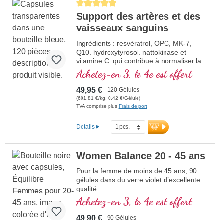
Average rating of 5 out of 5 stars
Support des artères et des
vaisseaux sanguins
Ingrédients : resvératrol, OPC, MK-7,
Q10, hydroxytyrosol, nattokinase et
vitamine C, qui contribue à normaliser la
fonction des vaisseaux sanguins. Les
Achetez-en 3, le 4e est offert
vitamines B sont sous leur forme
bioactive.
49,95 €
120 Gélules
(601,81 €/kg, 0,42 €/Gélule)
TVA comprise plus
Frais de port
Détails
Women Balance 20 - 45 ans
Pour la femme de moins de 45 ans, 90
gélules dans du verre violet d’excellente
qualité.
Achetez-en 3, le 4e est offert
49,90 €
90 Gélules