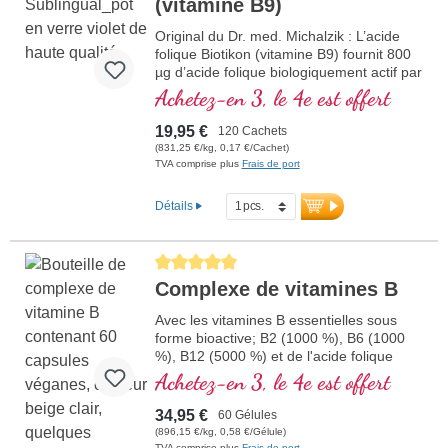
(vitamine B9)
Original du Dr. med. Michalzik : L’acide
folique Biotikon (vitamine B9) fournit 800
µg d’acide folique biologiquement actif par
comprimé, sous forme de
Achetez-en 3, le 4e est offert
méthyltétrahydrofolate (5-MTHF),
particulièrement bien absorbé par
19,95 €
120 Cachets
l’organisme. L’acide folique contribue à
(831,25 €/kg, 0,17 €/Cachet)
une formation sanguine normale et au
TVA comprise plus
Frais de port
bon fonctionnement du système
immunitaire. Sans aucun additif, le produit
Détails
est conditionné dans un emballage sans
aluminium. Fabriqué en Allemagne selon
les normes de qualité les plus strictes.
Average rating of 5 out of 5 stars
plus d'informations sur l'acide
Complexe de vitamines B
folique
Avec les vitamines B essentielles sous
forme bioactive; B2 (1000 %), B6 (1000
%), B12 (5000 %) et de l'acide folique
(400 %) ainsi que toutes les autres
Achetez-en 3, le 4e est offert
vitamines B. Avec de la méthylcobalamine
et de l'adénosylcobalamine.
34,95 €
60 Gélules
(896,15 €/kg, 0,58 €/Gélule)
TVA comprise plus
Frais de port