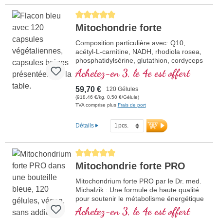
Average rating of 5 out of 5 stars
Mitochondrie forte
Composition particulière avec: Q10,
acétyl-L-carnitine, NADH, rhodiola rosea,
phosphatidylsérine, glutathion, cordyceps
et cuivre, qui contribue à normaliser le
Achetez-en 3, le 4e est offert
métabolisme pour un gain d'énergie (sous
la forme d'ATP dans la chaine de
59,70 €
120 Gélules
respiration cellula
(918,46 €/kg, 0,50 €/Gélule)
TVA comprise plus
Frais de port
Détails
Average rating of 5 out of 5 stars
Mitochondrie forte PRO
Mitochondrium forte PRO par le Dr. med.
Michalzik : Une formule de haute qualité
pour soutenir le métabolisme énergétique
et la santé cellulaire. Elle comprend du
Achetez-en 3, le 4e est offert
NADH, du Q10, du Resvératrol et de la