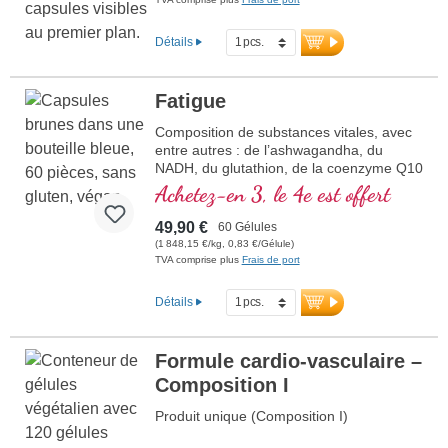
Détails
Fatigue
Composition de substances vitales, avec
entre autres : de l’ashwagandha, du
NADH, du glutathion, de la coenzyme Q10
et de la vitamine B12, qui contribue à
Achetez-en 3, le 4e est offert
réduire la fatigue et la lassitude
49,90 €
60 Gélules
(1 848,15 €/kg, 0,83 €/Gélule)
TVA comprise plus
Frais de port
Détails
Formule cardio-vasculaire –
Composition I
Produit unique (Composition I)