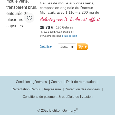
Gélules de moule aux orles verts,
composition originale du Docteur
Michalzik, avec 1.110 – 2.200 mg de
perna canaliculus de Nouvelle Zélande,
Achetez-en 3, le 4e est offert
riches en glycosaminoglycanes (GAGs),
30 – 60 mg par dose journalière, sans
39,70 €
120 Gélules
additifs, qualité ultra-pure.
(478,31 €/kg, 0,33 €/Gélule)
TVA comprise plus
Frais de port
Détails
Conditions générales
Contact
Droit de rétractation
Rétractation/Retour
Impressum
Protection des données
Conditions de paiement & et délais de livrasion
®
© 2026 Biotikon Germany