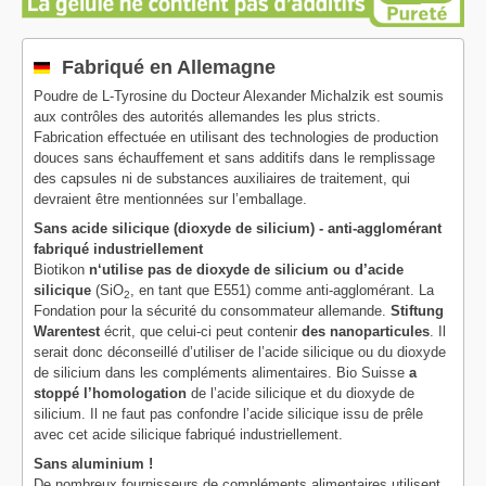
Fabriqué en Allemagne
Poudre de L-Tyrosine du Docteur Alexander Michalzik est soumis
aux contrôles des autorités allemandes les plus stricts.
Fabrication effectuée en utilisant des technologies de production
douces sans échauffement et sans additifs dans le remplissage
des capsules ni de substances auxiliaires de traitement, qui
devraient être mentionnées sur l’emballage.
Sans acide silicique (dioxyde de silicium) - anti-agglomérant
fabriqué industriellement
Biotikon
n‘utilise pas de dioxyde de silicium ou d’acide
silicique
(SiO
, en tant que E551) comme anti-agglomérant. La
2
Fondation pour la sécurité du consommateur allemande.
Stiftung
Warentest
écrit, que celui-ci peut contenir
des nanoparticules
. Il
serait donc déconseillé d’utiliser de l’acide silicique ou du dioxyde
de silicium dans les compléments alimentaires. Bio Suisse
a
stoppé l’homologation
de l’acide silicique et du dioxyde de
silicium. Il ne faut pas confondre l’acide silicique issu de prêle
avec cet acide silicique fabriqué industriellement.
Sans aluminium !
De nombreux fournisseurs de compléments alimentaires utilisent