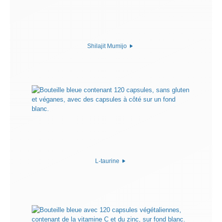
Shilajit Mumijo
L-taurine