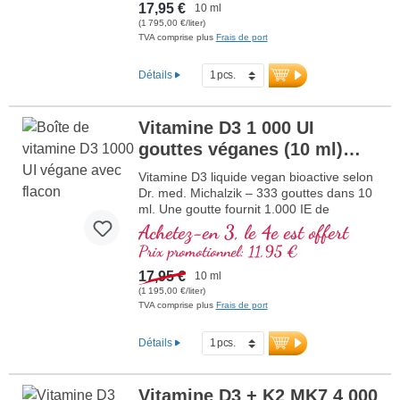
+ K2
supérieure à base de lichens contrôlés de
17,95 €
10 ml
haute qualité (pas d’algues !) en
(1 795,00 €/liter)
combinaison optimale avec une forme K2
TVA comprise plus
Frais de port
all-trans particulièrement bioactive, 100 %
végétale et vegan. Dissous dans une huile
Détails
de coco MCT protectrice, cultivée sans
pesticides, pour une meilleure
biodisponibilité. Cette combinaison
Vitamine D3 1 000 UI
optimale contribue au maintien d’une
gouttes véganes (10 ml)
ossature normale, contribue à une
fonction musculaire normale ainsi qu’au
NOUVEAU
Vitamine D3 liquide vegan bioactive selon
fonctionnement normal du système
Dr. med. Michalzik – 333 gouttes dans 10
immunitaire. Fabriqué en Allemagne sans
ml. Une goutte fournit 1.000 IE de
OGM, dans notre propre production
vitamine D3 vegan. Qualité premium
Achetez-en 3, le 4e est offert
contrôlée existant depuis 25 ans, vegan,
supérieure issue de lichens contrôlés de
sans additifs et testé en laboratoire.
Prix promotionnel: 11,95 €
haute qualité (pas d’algues !) 100 %
Développé par des médecins.
d’origine végétale, 100 % vegan. Dissoute
17,95 €
plus d’informations sur la vitamine
10 ml
dans une huile MCT de coco protectrice,
D3 + K2
(1 195,00 €/liter)
cultivée sans pesticides, pour une
TVA comprise plus
Frais de port
meilleure biodisponibilité. Cette
combinaison optimale contribue au
Détails
maintien d’une ossature normale,
contribue à une fonction musculaire
normale ainsi qu’au fonctionnement
Vitamine D3 + K2 MK7 4 000