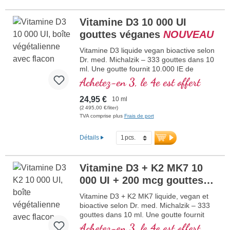
colorants ou conservateurs.
Plus d'informations sur le Collagen
Vitamine D3 10 000 UI
Formation Bundle
gouttes véganes
NOUVEAU
Vitamine D3 liquide vegan bioactive selon
Dr. med. Michalzik – 333 gouttes dans 10
ml. Une goutte fournit 10.000 IE de
vitamine D3 vegan. Qualité premium
Achetez-en 3, le 4e est offert
supérieure issue de lichens de haute
qualité contrôlés (pas d’algues !) 100 %
24,95 €
10 ml
d’origine végétale, 100 % vegan. Dissoute
(2 495,00 €/liter)
dans une huile MCT de coco protectrice,
TVA comprise plus
Frais de port
cultivée sans pesticides, pour une
meilleure biodisponibilité. Cette
Détails
combinaison optimale contribue au
maintien d’une ossature normale, à une
fonction musculaire normale ainsi qu’au
Vitamine D3 + K2 MK7 10
fonctionnement normal du système
000 UI + 200 mcg gouttes
immunitaire. Fabriqué en Allemagne sans
OGM, dans notre propre production
véganes
NOUVEAU
Vitamine D3 + K2 MK7 liquide, vegan et
contrôlée existant depuis 25 ans, vegan,
bioactive selon Dr. med. Michalzik – 333
sans additifs et testé en laboratoire.
gouttes dans 10 ml. Une goutte fournit
Développé par des médecins.
10.000 IE de vitamine D3 et 200 μg de K2
Achetez-en 3, le 4e est offert
plus d’informations sur la vitamine