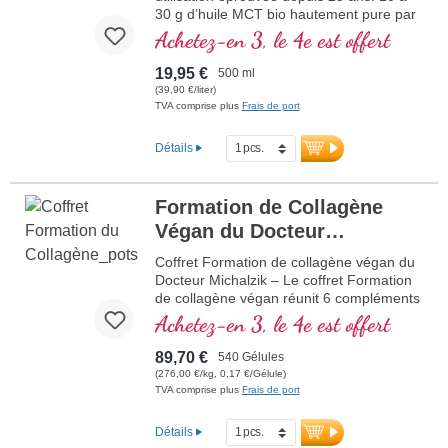
clients depuis 25 ans.
30 g d’huile MCT bio hautement pure par
Sans additifs, pureté maximale et
dose journalière, issue de noix de coco
Achetez-en 3, le 4e est offert
biodisponibilité optimale.
fraîches du Sri Lanka avec une proportion
Scellé sans aluminium.
particulièrement élevée de C8 (acide
19,95 €
Développé par des médecins, fabriqué
500 ml
caprylique) et de C10 (acide caprique)
dans notre propre site de production en
(39,90 €/liter)
dans le rapport optimal. Le rapport
TVA comprise plus
Frais de port
Allemagne.
C8/C10 est de 60:40. Le C8 fournit une
énergie particulièrement rapide en 15 à
Plus d’informations sur le gattilier
Détails
30 minutes, tandis que le C10 fournit de
l’énergie sur une durée de 30 à 90
minutes.
Formation de Collagène
plus d’informations sur l’huile MCT
Végan du Docteur
bio
Alexander Michalzik
Coffret Formation de collagène végan du
NOUVEAU
Docteur Michalzik – Le coffret Formation
de collagène végan réunit 6 compléments
alimentaires soigneusement coordonnés
Achetez-en 3, le 4e est offert
avec glycine, L-proline, L-lysine, zinc, fer
et vitamine C, qui contribue à la formation
89,70 €
540 Gélules
normale de collagène pour assurer la
(276,00 €/kg, 0,17 €/Gélule)
fonction normale de la peau et des os.
TVA comprise plus
Frais de port
Fabriqué en Allemagne, 100% vegan,
testé en laboratoire et sans OGM. Sans
Détails
additifs – sans agents anti- agglomérants,