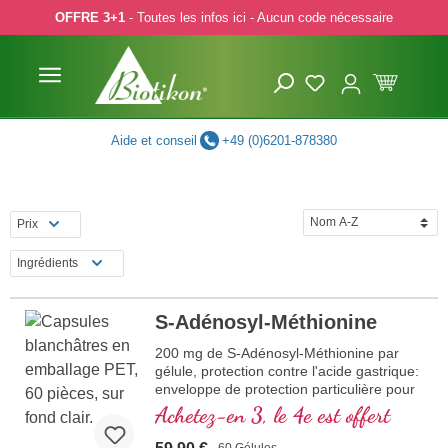
OFFRE 3+1
- Toutes les infos ici - Aucun code nécessaire
p to main content
Skip to search
Skip to main navigation
Aide et conseil
+49 (0)6201-878380
Prix
Ingrédients
S-Adénosyl-Méthionine
200 mg de S-Adénosyl-Méthionine par
gélule, protection contre l'acide gastrique:
enveloppe de protection particulière pour
protéger les ingrédients contre l'acide
Achetez-en 3, le 4e est offert
gastrique.
60 Gélules