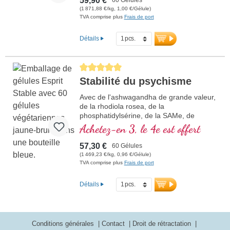
59,90 €
(1 871,88 €/kg, 1,00 €/Gélule)
TVA comprise plus
Frais de port
Détails
Average rating of 5 out of 5 stars
Stabilité du psychisme
Avec de l'ashwagandha de grande valeur,
de la rhodiola rosea, de la
phosphatidylsérine, de la SAMe, de
l'oméga 3 et de la vitamine B12, qui
Achetez-en 3, le 4e est offert
contribue à normaliser la fonction du
psychisme
57,30 €
60 Gélules
(1 469,23 €/kg, 0,96 €/Gélule)
TVA comprise plus
Frais de port
Détails
Conditions générales
Contact
Droit de rétractation