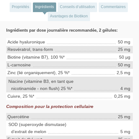
Propriétés
Ingrédients
Conseils d‘utilisation
Commentaires
Avantages de Biotikon
Ingrédients par dose journalière recommandée, 2 gélules:
Acide hyaluronique
50 mg
Resvératrol, trans-form
25 mg
Biotine (vitamine B7), 100 %*
50 µg
L-carnosine
50 mg
Zinc (lié organiquement), 25 %*
2,5 mg
Niacine (vitamine B3, en tant que
nicotinamide - non flush) 25 %*
4 mg
Cuivre, 25 %*
0,25 mg
Composition pour la protection cellulaire
Quercétine
25 mg
SOD (superoxyde dismutase)
d’extrait de melon
5 mg