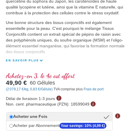
quercétine du sophora du Japon, les caroténoïdes de haute
qualité lycopène et lutéine, ainsi que la vitamine E naturelle, qui
contribue à la protection des cellules contre le stress oxydatif.
Une bonne structure des tissus conjonctifs est également
essentielle pour la peau. C'est pourquoi le mélange Tissus
Conjonctifs contient un extrait spécial de pépins de raisin avec
des polyphénols uniques, du soufre organique (MSM) et l’oligo-
élément essentiel manganèse, qui favorise la formation normale
des tissus conjonctifs.
EN SAVOIR PLUS
Achetez-en 3, le 4e est offert
49,90 €
60 Gélules
(2 079,17 €/kg, 0,83 €/Gélule)
TVA comprise plus
Frais de port
Délai de livraison 1-3 jours
Non. cent. pharmaceutique (PZN):
18599049
Acheter une Fois
Acheter par Abonnement
Your savings: 10% (4,99 €)