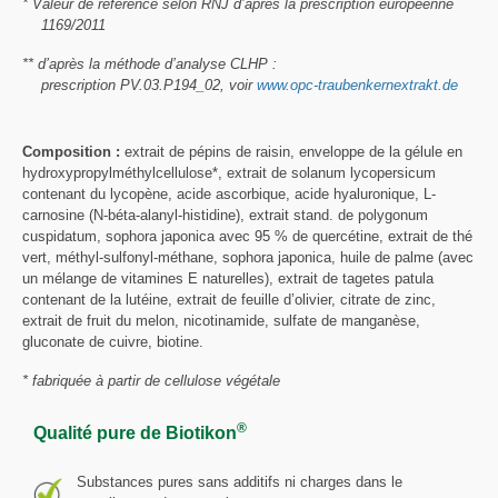
* Valeur de référence selon RNJ d’après la prescription européenne
1169/2011
** d’après la méthode d’analyse CLHP :
prescription PV.03.P194_02, voir
www.opc-traubenkernextrakt.de
Composition :
extrait de pépins de raisin, enveloppe de la gélule en
hydroxypropylméthylcellulose*, extrait de solanum lycopersicum
contenant du lycopène, acide ascorbique, acide hyaluronique, L-
carnosine (N-béta-alanyl-histidine), extrait stand. de polygonum
cuspidatum, sophora japonica avec 95 % de quercétine, extrait de thé
vert, méthyl-sulfonyl-méthane, sophora japonica, huile de palme (avec
un mélange de vitamines E naturelles), extrait de tagetes patula
contenant de la lutéine, extrait de feuille d’olivier, citrate de zinc,
extrait de fruit du melon, nicotinamide, sulfate de manganèse,
gluconate de cuivre, biotine.
* fabriquée à partir de cellulose végétale
®
Qualité pure de Biotikon
Substances pures sans additifs ni charges dans le