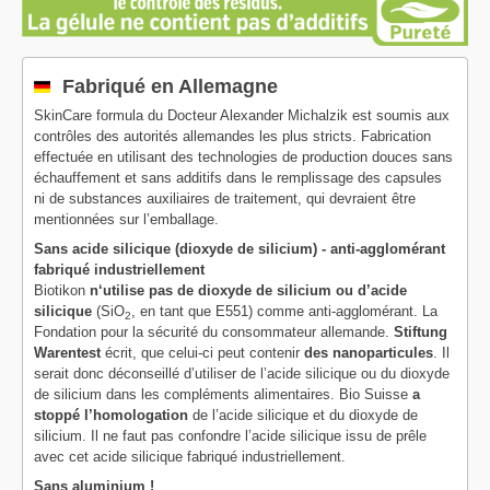
Fabriqué en Allemagne
SkinCare formula du Docteur Alexander Michalzik est soumis aux
contrôles des autorités allemandes les plus stricts. Fabrication
effectuée en utilisant des technologies de production douces sans
échauffement et sans additifs dans le remplissage des capsules
ni de substances auxiliaires de traitement, qui devraient être
mentionnées sur l’emballage.
Sans acide silicique (dioxyde de silicium) - anti-agglomérant
fabriqué industriellement
Biotikon
n‘utilise pas de dioxyde de silicium ou d’acide
silicique
(SiO
, en tant que E551) comme anti-agglomérant. La
2
Fondation pour la sécurité du consommateur allemande.
Stiftung
Warentest
écrit, que celui-ci peut contenir
des nanoparticules
. Il
serait donc déconseillé d’utiliser de l’acide silicique ou du dioxyde
de silicium dans les compléments alimentaires. Bio Suisse
a
stoppé l’homologation
de l’acide silicique et du dioxyde de
silicium. Il ne faut pas confondre l’acide silicique issu de prêle
avec cet acide silicique fabriqué industriellement.
Sans aluminium !