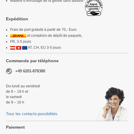
Matière d’enrobage de la gélule sans additifs*
Expédition
Frais de port gratuits à partir de 70,- Euro
et comptoirs de dépôt de paquets,
FR, 3-5 jours
AT, CH, EU 3-5 jours
Commande par téléphone
+49 6201-878380
Du lundi au vendredi
de 8 – 19 h et
le samedi
de 9 – 16 h
Tous les contacts-possibilités
Paiement