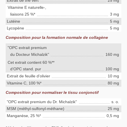
Extrait de thé vert
25 mg
Vitamine E naturelle-,
liaisons 25 %*
3 mg
Lutéine
5 mg
Lycopène
5 mg
Composition pour la formation normale de collagène
"OPC extrait premium
du Docteur Michalzik"
160 mg
Cet extrait contient 60 %**
d‘OPC stand. pur
100 mg
Extrait de feuille d‘olivier
10 mg
Vitamine C, 100 %*
80 mg
Composition pour normaliser le tissu conjonctif
"OPC extrait premium du Dr. Michalzik"
s. o.
MSM (méthyl-sulfonyl-méthane)
25 mg
Manganèse, 25 %*
0,5 mg