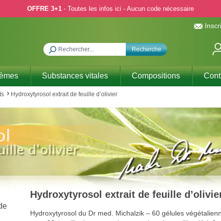
OFFRE 3+1
- Toutes les infos ici - Aucun code nécessaire
Inscr
Recherche
hèmes
Substances vitales
Compositions
Cont
ts
Hydroxytyrosol extrait de feuille d’olivier
Hydroxytyrosol extrait de feuille d’olivie
Hydroxytyrosol du Dr med. Michalzik – 60 gélules végétalien