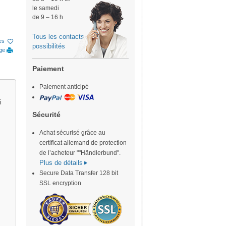
le samedi
de 9 – 16 h
Tous les contacts-
ies
possibilités
age
Paiement
Paiement anticipé
i
Sécurité
Achat sécurisé grâce au
certificat allemand de protection
de l’acheteur ""Händlerbund".
Plus de détails
Secure Data Transfer 128 bit
SSL encryption