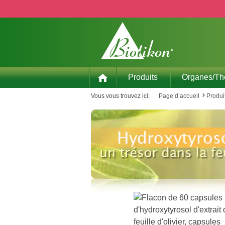
p to main content
Skip to search
Skip to main navigation
Produits
Organes/T
Vous vous trouvez ici:
Page d’accueil
Produi