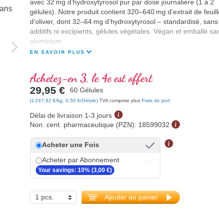
avec 32 mg d’hydroxytyrosol pur par dose journalière (1 à 2
gélules). Notre produit contient 320–640 mg d’extrait de feuill
d’olivier, dont 32–64 mg d’hydroxytyrosol – standardisé, sans
additifs ni excipients, gélules végétales. Végan et emballé sa
aluminium.
EN SAVOIR PLUS
Achetez-en 3, le 4e est offert
29,95 €
60 Gélules
(1 247,92 €/kg, 0,50 €/Gélule)
TVA comprise plus
Frais de port
Délai de livraison 1-3 jours
Non. cent. pharmaceutique (PZN):
18599032
Acheter une Fois
Acheter par Abonnement
Your savings: 10% (3,00 €)
Ajouter au panier