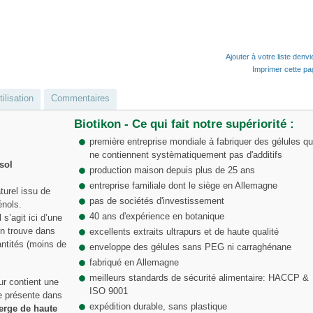
Ajouter à votre liste denv
Imprimer cette p
ilisation
Commentaires
Biotikon - Ce qui fait notre supériorité :
première entreprise mondiale à fabriquer des gélules qu
ne contiennent systèmatiquement pas d'additifs
osol
production maison depuis plus de 25 ans
entreprise familiale dont le siège en Allemagne
turel issu de
pas de sociétés d'investissement
énols.
40 ans d'expérience en botanique
 s’agit ici d’une
on trouve dans
excellents extraits ultrapurs et de haute qualité
antités (moins de
enveloppe des gélules sans PEG ni carraghénane
fabriqué en Allemagne
meilleurs standards de sécurité alimentaire: HACCP &
ur contient une
ISO 9001
le présente dans
expédition durable, sans plastique
vierge de haute