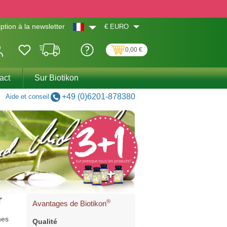
€
EURO
iption à la newsletter
0,00 €
act
Sur Biotikon
+49 (0)6201-878380
Aide et conseil
r
®
Avantages de Biotikon
nes
Qualité