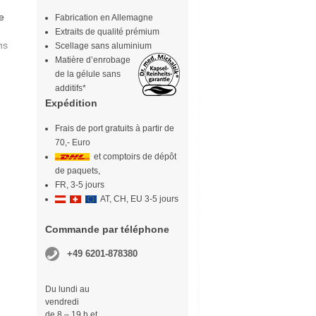
e
Fabrication en Allemagne
Extraits de qualité prémium
ns
Scellage sans aluminium
Matière d’enrobage
de la gélule sans
additifs*
Expédition
Frais de port gratuits à partir de
70,- Euro
et comptoirs de dépôt
de paquets,
FR, 3-5 jours
AT, CH, EU 3-5 jours
Commande par téléphone
+49 6201-878380
Du lundi au
vendredi
de 8 – 19 h et