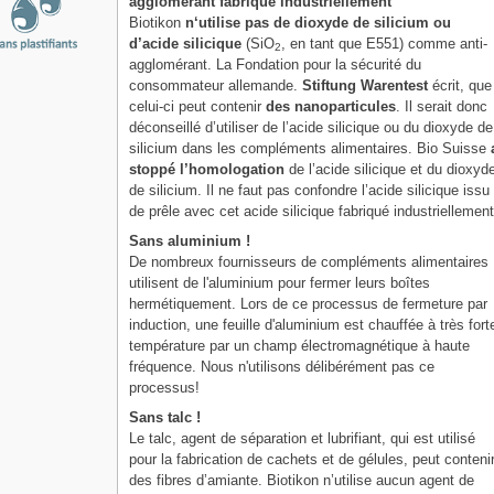
agglomérant fabriqué industriellement
Biotikon
n‘utilise pas de dioxyde de silicium ou
d’acide silicique
(SiO
, en tant que E551) comme anti-
2
agglomérant. La Fondation pour la sécurité du
consommateur allemande.
Stiftung Warentest
écrit, que
celui-ci peut contenir
des nanoparticules
. Il serait donc
déconseillé d’utiliser de l’acide silicique ou du dioxyde de
silicium dans les compléments alimentaires. Bio Suisse
stoppé l’homologation
de l’acide silicique et du dioxyd
de silicium. Il ne faut pas confondre l’acide silicique issu
de prêle avec cet acide silicique fabriqué industriellement
Sans aluminium !
De nombreux fournisseurs de compléments alimentaires
utilisent de l'aluminium pour fermer leurs boîtes
hermétiquement. Lors de ce processus de fermeture par
induction, une feuille d'aluminium est chauffée à très fort
température par un champ électromagnétique à haute
fréquence. Nous n'utilisons délibérément pas ce
processus!
Sans talc !
Le talc, agent de séparation et lubrifiant, qui est utilisé
pour la fabrication de cachets et de gélules, peut conteni
des fibres d’amiante. Biotikon n’utilise aucun agent de