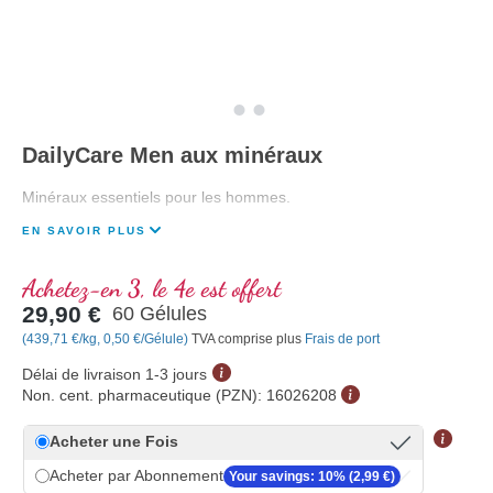
DailyCare Men aux minéraux
Minéraux essentiels pour les hommes.
EN SAVOIR PLUS
Achetez-en 3, le 4e est offert
29,90 €
60 Gélules
(439,71 €/kg, 0,50 €/Gélule)
TVA comprise plus
Frais de port
Délai de livraison 1-3 jours
Non. cent. pharmaceutique (PZN):
16026208
Acheter une Fois
Acheter par Abonnement
Your savings: 10% (2,99 €)