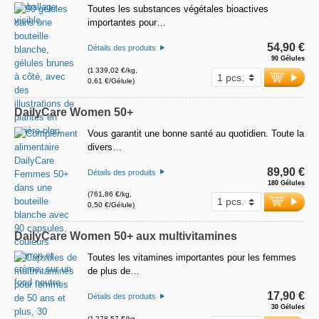
Toutes les substances végétales bioactives
importantes pour…
54,90 €
Détails des produits
90 Gélules
(1 339,02 €/kg,
0,61 €/Gélule)
DailyCare Women 50+
Vous garantit une bonne santé au quotidien. Toute la
divers…
89,90 €
Détails des produits
180 Gélules
(761,86 €/kg,
0,50 €/Gélule)
DailyCare Women 50+ aux multivitamines
Toutes les vitamines importantes pour les femmes
de plus de…
17,90 €
Détails des produits
30 Gélules
(1 278,57 €/kg,