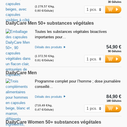
30 Gélules
(1 278,57 €/kg,
0,60 €/Gélule)
DailyCare Men 50+ substances végétales
Toutes les substances végétales bioactives
importantes pour…
54,90 €
Détails des produits
90 Gélules
(1 372,50 €/kg,
0,61 €/Gélule)
DailyCare Men
Programme complet pour l’homme ; dose journalière
conseillé…
84,90 €
Détails des produits
180 Gélules
(719,49 €/kg,
0,47 €/Gélule)
DailyCare Women 50+ substances végétales