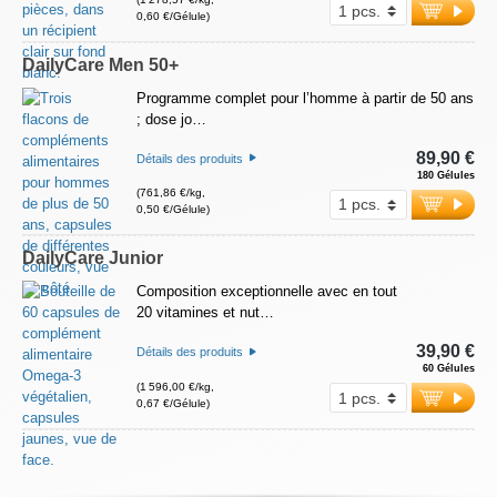
0,60 €/Gélule)
DailyCare Men 50+
Programme complet pour l’homme à partir de 50 ans
; dose jo…
89,90 €
Détails des produits
180 Gélules
(761,86 €/kg,
0,50 €/Gélule)
DailyCare Junior
Composition exceptionnelle avec en tout
20 vitamines et nut…
39,90 €
Détails des produits
60 Gélules
(1 596,00 €/kg,
0,67 €/Gélule)