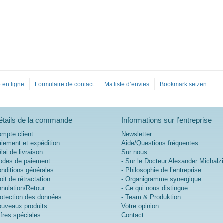
 en ligne
Formulaire de contact
Ma liste d’envies
Bookmark setzen
étails de la commande
Informations sur l’entreprise
mpte client
Newsletter
iement et expédition
Aide/Questions fréquentes
lai de livraison
Sur nous
des de paiement
- Sur le Docteur Alexander Michalz
nditions générales
- Philosophie de l’entreprise
oit de rétractation
- Organigramme synergique
nulation/Retour
- Ce qui nous distingue
otection des données
- Team & Produktion
uveaux produits
Votre opinion
fres spéciales
Contact