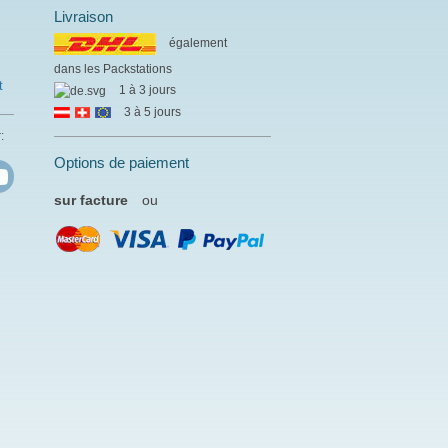
Livraison
également
dans les Packstations
t
1 à 3 jours
3 à 5 jours
:
Options de paiement
sur facture
ou