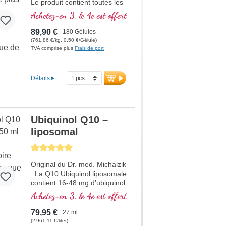
Le produit contient toutes les
substances minérales et les
Achetez-en 3, le 4e est offert
vitamines importantes.
89,90 €
180 Gélules
(761,86 €/kg, 0,50 €/Gélule)
TVA comprise plus
Frais de port
Détails
Ubiquinol Q10 –
liposomal
Average rating of 5 out of 5 stars
Original du Dr. med. Michalzik
: La Q10 Ubiquinol liposomale
contient 16-48 mg d’ubiquinol
(coenzyme Q10) par dose
Achetez-en 3, le 4e est offert
quotidienne. Ce complément
alimentaire de haute qualité
79,95 €
27 ml
est sans additifs et fabriqué
(2 961,11 €/liter)