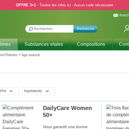
OFFRE 3+1
- Toutes les infos ici - Aucun code nécessaire
Inscr
Recherche
hèmes
Substances vitales
Compositions
Cont
nes/Thèmes
âge avancé
Prix
Ingrédients
DailyCare Women
50+
Vous garantit une bonne