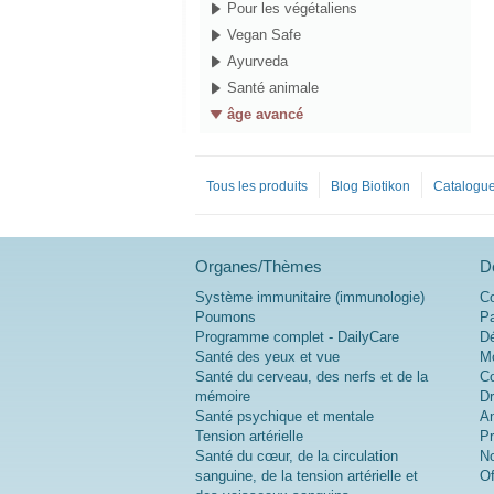
Pour les végétaliens
Vegan Safe
Ayurveda
Santé animale
âge avancé
Tous les produits
Blog Biotikon
Catalogue
Organes/Thèmes
D
Système immunitaire (immunologie)
Co
Poumons
Pa
Programme complet - DailyCare
Dé
Santé des yeux et vue
Mo
Santé du cerveau, des nerfs et de la
Co
mémoire
Dr
Santé psychique et mentale
An
Tension artérielle
Pr
Santé du cœur, de la circulation
No
sanguine, de la tension artérielle et
Of