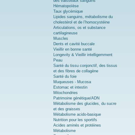
des vaisseaux sanguins
Hématopoïèse
Taux glycémique
Lipides sanguins, métabolisme du
cholestérol et de l’homocystéine
Articulations, os et substance
cartilagineuse
Muscles
Dents et cavité buccale
Vieillir en bonne santé
Longevity & Vieillir intelligemment
Peau
Santé du tissu conjonctif, des tissus
et des fibres de collagène
Santé du foie
Muqueuses - Mucosa
Estomac et intestin
Mitochondries
Patrimoine génétique/ADN
Métabolisme des glucides, du sucre
et des graisses
Métabolisme acido-basique
Nutrition pour les sportifs
Acides aminés et protéines
Métabolisme