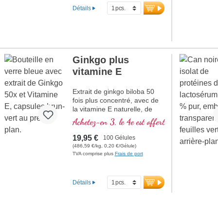
fabriqué en Allemagne. Le
Détails
scellage est sans aluminium.
plus d’informations sur
Omega-3 Premium
Ginkgo plus
vitamine E
Extrait de ginkgo biloba 50
fois plus concentré, avec de
la vitamine E naturelle, de
l'acétyl-L-carnitine et de
Achetez-en 3, le 4e est offert
l'extrait d'açaï
19,95 €
100 Gélules
(486,59 €/kg, 0,20 €/Gélule)
TVA comprise plus
Frais de port
Détails