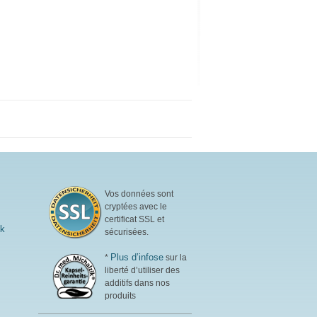
biodisponible. Sans additifs
artificiels, faible en graisses et
en sucre. Sans édulcorants.
Parfait pour les sportifs et les
personnes soucieuses de leur
santé. Goût naturel agréable.
Fabriqué en Allemagne, le
scellage sans aluminium
garantit la plus haute qualité.
plus d'informations sur
Whey Protein Isolate
Vos données sont
cryptées avec le
certificat SSL et
ik
sécurisées.
Plus d’infose
*
sur la
liberté d’utiliser des
additifs dans nos
produits