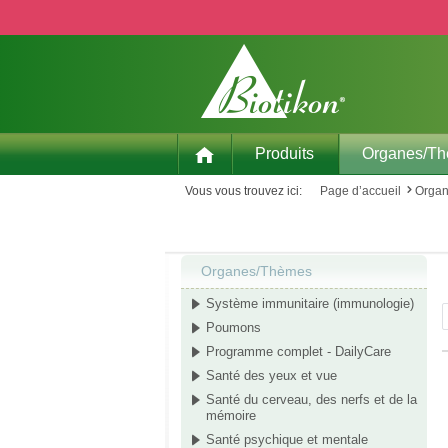
p to main content
Skip to search
Skip to main navigation
Produits
Organes/T
Vous vous trouvez ici:
Page d’accueil
Orga
Organes/Thèmes
Système immunitaire (immunologie)
Poumons
Programme complet - DailyCare
Santé des yeux et vue
Santé du cerveau, des nerfs et de la
mémoire
Santé psychique et mentale