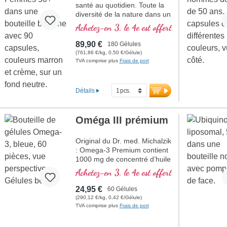
santé au quotidien. Toute la
diversité de la nature dans un
produit.
Achetez-en 3, le 4e est offert
89,90 €
180 Gélules
(761,86 €/kg, 0,50 €/Gélule)
TVA comprise plus
Frais de port
Détails
Oméga III prémium
Original du Dr. med. Michalzik
: Omega-3 Premium contient
1000 mg de concentré d’huile
de poisson par dose
Achetez-en 3, le 4e est offert
journalière (1 gélule), dont
360 mg d’EPA et 240 mg de
24,95 €
60 Gélules
DHA. Ce complément
(290,12 €/kg, 0,42 €/Gélule)
alimentaire de haute qualité
TVA comprise plus
Frais de port
est riche en acides gras
oméga-3, sans additifs et