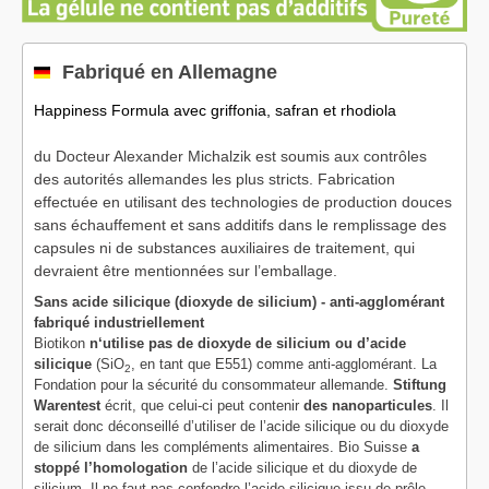
Fabriqué en Allemagne
Happiness Formula avec griffonia, safran et rhodiola

du Docteur Alexander Michalzik est soumis aux contrôles
des autorités allemandes les plus stricts. Fabrication
effectuée en utilisant des technologies de production douces
sans échauffement et sans additifs dans le remplissage des
capsules ni de substances auxiliaires de traitement, qui
devraient être mentionnées sur l’emballage.
Sans acide silicique (dioxyde de silicium) - anti-agglomérant
fabriqué industriellement
Biotikon
n‘utilise pas de dioxyde de silicium ou d’acide
silicique
(SiO
, en tant que E551) comme anti-agglomérant. La
2
Fondation pour la sécurité du consommateur allemande.
Stiftung
Warentest
écrit, que celui-ci peut contenir
des nanoparticules
. Il
serait donc déconseillé d’utiliser de l’acide silicique ou du dioxyde
de silicium dans les compléments alimentaires. Bio Suisse
a
stoppé l’homologation
de l’acide silicique et du dioxyde de
silicium. Il ne faut pas confondre l’acide silicique issu de prêle