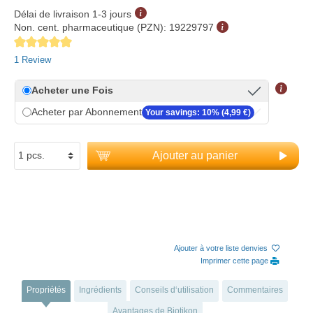
Délai de livraison 1-3 jours
Non. cent. pharmaceutique (PZN):
19229797
Average rating of 5 out of 5 stars
1 Review
Acheter une Fois
Acheter par Abonnement
Your savings: 10% (4,99 €)
Ajouter au panier
Ajouter à votre liste denvies
Imprimer cette page
Propriétés
Ingrédients
Conseils d‘utilisation
Commentaires
Avantages de Biotikon