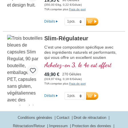
19,95 €
(350,00 €/kg, 0,22 €/Gélule)
plus d'informations sur Garcinia
TVA comprise plus
Frais de port
Cambogia
Détails
Slim-Régulateur
C’est une composition spécifique avec
des ingrédients naturels et performants,
qui vous offre un excellent soutien
pendant votre cure amaigrissante.
Achetez-en 3, le 4e est offert
49,90 €
270 Gélules
(319,87 €/kg, 0,18 €/Gélule)
TVA comprise plus
Frais de port
Détails
Conditions générales
Contact
Droit de rétractation
Rétractation/Retour
Impressum
Protection des données