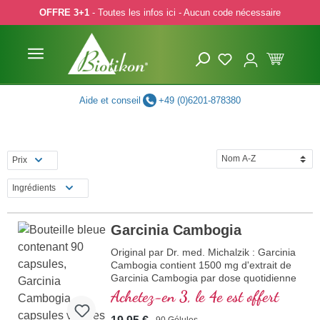
OFFRE 3+1
- Toutes les infos ici - Aucun code nécessaire
p to main content
Skip to search
Skip to main navigation
Aide et conseil
+49 (0)6201-878380
Prix
Ingrédients
Garcinia Cambogia
Original par Dr. med. Michalzik : Garcinia
Cambogia contient 1500 mg d'extrait de
Garcinia Cambogia par dose quotidienne
(3 gélules). Cet extrait de haute qualité
Achetez-en 3, le 4e est offert
est exempt d'additifs et est fabriqué en
Allemagne. Le sceau est sans aluminium.
90 Gélules