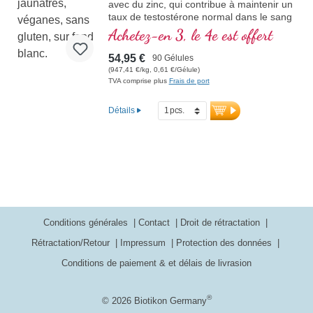
avec du zinc, qui contribue à maintenir un
taux de testostérone normal dans le sang
et avec de la pipérine
Achetez-en 3, le 4e est offert
54,95 €
90 Gélules
(947,41 €/kg, 0,61 €/Gélule)
TVA comprise plus
Frais de port
Détails
Conditions générales
Contact
Droit de rétractation
Rétractation/Retour
Impressum
Protection des données
Conditions de paiement & et délais de livrasion
®
© 2026 Biotikon Germany