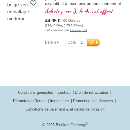
oxydatif et à maintenir un fonctionnement
du système immunitaire normal. Enrichi
Achetez-en 3, le 4e est offert
avec de la poudre de graine de capucine.
44,95 €
60 Gélules
(936,46 €/kg, 0,75 €/Gélule)
TVA comprise plus
Frais de port
Détails
Conditions générales
Contact
Droit de rétractation
Rétractation/Retour
Impressum
Protection des données
Conditions de paiement & et délais de livrasion
®
© 2026 Biotikon Germany