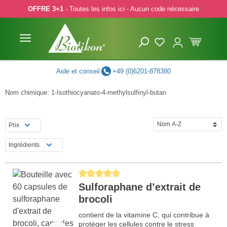
OFFRE 3+1
- Toutes les infos ici - Aucun code nécessaire
p to main content
Skip to search
Skip to main navigation
Aide et conseil
+49 (0)6201-878380
Nom chimique: 1-Isothiocyanato-4-methylsulfinyl-butan
Prix
Ingrédients
Average rating of 5 out of 5 stars
Sulforaphane d’extrait de
brocoli
contient de la vitamine C, qui contribue à
protéger les cellules contre le stress