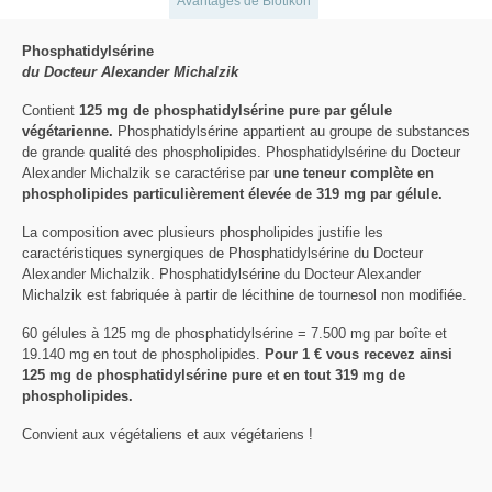
Avantages de Biotikon
Phosphatidylsérine
du Docteur Alexander Michalzik
Contient
125 mg de phosphatidylsérine pure par gélule
végétarienne.
Phosphatidylsérine appartient au groupe de substances
de grande qualité des phospholipides. Phosphatidylsérine du Docteur
Alexander Michalzik se caractérise par
une teneur complète en
phospholipides particulièrement élevée de 319 mg par gélule.
La composition avec plusieurs phospholipides justifie les
caractéristiques synergiques de Phosphatidylsérine du Docteur
Alexander Michalzik. Phosphatidylsérine du Docteur Alexander
Michalzik est fabriquée à partir de lécithine de tournesol non modifiée.
60 gélules à 125 mg de phosphatidylsérine = 7.500 mg par boîte et
19.140 mg en tout de phospholipides.
Pour 1 € vous recevez ainsi
125 mg de phosphatidylsérine pure et en tout 319 mg de
phospholipides.
Convient aux végétaliens et aux végétariens !