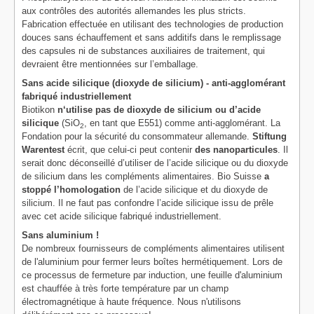
aux contrôles des autorités allemandes les plus stricts.
Fabrication effectuée en utilisant des technologies de production
douces sans échauffement et sans additifs dans le remplissage
des capsules ni de substances auxiliaires de traitement, qui
devraient être mentionnées sur l’emballage.
Sans acide silicique (dioxyde de silicium) - anti-agglomérant
fabriqué industriellement
Biotikon
n‘utilise pas de dioxyde de silicium ou d’acide
silicique
(SiO
, en tant que E551) comme anti-agglomérant. La
2
Fondation pour la sécurité du consommateur allemande.
Stiftung
Warentest
écrit, que celui-ci peut contenir
des nanoparticules
. Il
serait donc déconseillé d’utiliser de l’acide silicique ou du dioxyde
de silicium dans les compléments alimentaires. Bio Suisse
a
stoppé l’homologation
de l’acide silicique et du dioxyde de
silicium. Il ne faut pas confondre l’acide silicique issu de prêle
avec cet acide silicique fabriqué industriellement.
Sans aluminium !
De nombreux fournisseurs de compléments alimentaires utilisent
de l'aluminium pour fermer leurs boîtes hermétiquement. Lors de
ce processus de fermeture par induction, une feuille d'aluminium
est chauffée à très forte température par un champ
électromagnétique à haute fréquence. Nous n'utilisons