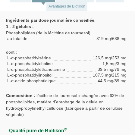
Avantages de Biotikon
Ingrédients par dose journalière conseillée,
1 - 2 gélules :
Phospholipides (de la lécithine de tournesol)
au total de
319 mg/638 mg
dont :
L-α-phosphatidylsérine
126,5 mg/253 mg
L-α-phosphatidylcholine
1,5 mg/3 mg
L-α-phosphatidyléthanolamine
39,5 mg/79 mg
L-α-phosphatidylinositol
107,5 mg/215 mg
L-α-acide phosphatidique
44,5 mg/89 mg
Composition :
lécithine de tournesol inchangée avec 63% de
phospholipides, matière d’enrobage de la gélule en
hydroxypropylméthyl cellulose (fabriquée à partir de cellulose
végétale)
®
Qualité pure de Biotikon