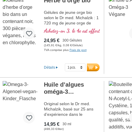
Herbe d'orge bio
exceptionnellement élevée de
85 %.
Gélules de jeune orge bio
plus d’informations sur
selon le Dr med. Michalzik : 1
BS-85
720 mg de jeune orge de
haute qualité issue de
Achetez-en 3, le 4e est offert
l’agriculture biologique
contrôlée par dose
24,95 €
300 Gélules
journalière. Petites gélules,
(145,91 €/kg, 0,08 €/Gélule)
faciles à avaler, suffisantes
TVA comprise plus
Frais de port
pour 2,5 mois. Parfaites pour
soutenir une alimentation
alcaline, pour des cures détox
Détails
ou pour favoriser le bien-être
général. Sans OGM, vegan et
sans additifs. Un scellage
Huile d’algues
sans aluminium et plus de 20
oméga-3
ans d’expérience dans la
production garantissent la
végétalienne pour
plus haute qualité.
Original selon le Dr med.
enfants
NOUVEAU
Michalzik, basé sur 25 ans
Plus d’informations sur
d’expérience dans le
les gélules de jeune orge
développement de
bio
14,95 €
30 ml
substances naturelles de
(498,33 €/liter)
haute qualité. 528 - 1 056 mg