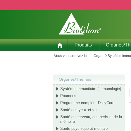
p to main content
Skip to search
Skip to main navigation
Produits
Organes/T
Vous vous trouvez ici:
Organ
Système Immun
Organes/Thèmes
Système immunitaire (immunologie)
Poumons
Programme complet - DailyCare
Santé des yeux et vue
Santé du cerveau, des nerfs et de la
mémoire
Santé psychique et mentale