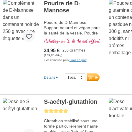
Poudre de D-
pour leurs substances
amères caractéristiques. En
Mannose
Ayurveda, le neem est un
produit naturel polyvalent en
Poudre de D-Mannose :
lien avec les doshas* Pitta et
Support naturel et végan pour
Kapha. Notre poudre est
la santé de la vessie. Poudre
d’origine naturelle, traitée en
de D-Mannose 100 % pure,
Achetez-en 3, le 4e est offert
douceur et sans aucun ajout.
très pure et sans additifs. 250
Fabriqué en Allemagne,
g par boîte, dosage flexible.
34,95 €
250 Grammes
100 % végan, testé en
(139,80 €/kg)
laboratoire et sans OGM.
plus d'informations sur la
TVA comprise plus
Frais de port
plus d’informations sur
poudre de D-Mannose
le neem
Détails
S-acétyl-glutathion
Average rating of 5 out of 5 stars
Glutathion stabilisé sous une
forme particulièrement haute
qualité – avec 255–510 mg