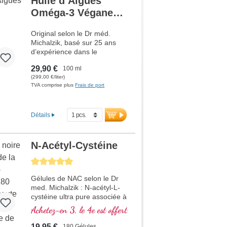
Huile d’Algues
Oméga-3 Végane
NOUVEAU
Original selon le Dr méd.
Michalzik, basé sur 25 ans
d’expérience dans le
développement de
29,90 €
100 ml
substances naturelles de
(299,00 €/liter)
haute qualité. 1 056 – 1 584
TVA comprise plus
Frais de port
mg d’huile d’algues oméga-3
hautement pure issue de la
microalgue Schizochytrium
Détails
sp. par dose journalière (30–
45 gouttes), avec 594 – 890
mg d’acides gras oméga-3,
dont 200 – 299 mg d’EPA et
N-Acétyl-Cystéine
394 – 591 mg de DHA.
Average rating of 5 out of 5 stars
Dosage facile avec pipette.
Huile d’algues oméga-3
Gélules de NAC selon le Dr
végane de haute qualité à
med. Michalzik : N-acétyl-L-
teneur naturelle en EPA et
cystéine ultra pure associée à
DHA – une alternative
de la vitamine C tamponnée.
végétale à l’huile de poisson.
Achetez-en 3, le 4e est offert
Sans aucun additif et
parfaitement dosée avec
plus d’informations sur
19,95 €
180 Gélules