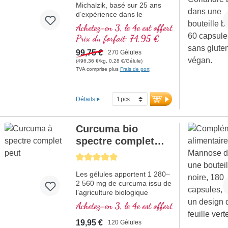
Michalzik, basé sur 25 ans
d’expérience dans le
développement de
Achetez-en 3, le 4e est offert
combinaisons de substances
Prix du forfait: 74,95 €
naturelles de haute qualité.
Association de trois extraits
99,75 €
270 Gélules
de plantes hautement purs :
(496,36 €/kg, 0,28 €/Gélule)
extrait de thé vert avec 98 %
TVA comprise plus
Frais de port
de polyphénols et 50 %
d’EGCG, extrait de curcuma
avec 95 % de curcuminoïdes
Détails
dans une matrice de lécithine,
ainsi qu’extrait d’encens
(Boswellia serrata) avec 85 %
Curcuma bio
d’acides boswelliques.
spectre complet
L’association soigneusement
équilibrée de ces extraits
NOUVEAU
Average rating of 5 out of 5 stars
standardisés réunit des
matières premières de haute
Les gélules apportent 1 280–
qualité, une qualité contrôlée
2 560 mg de curcuma issu de
et une pureté constante.
l’agriculture biologique
plus d’informations sur
certifiée par dose journalière
Achetez-en 3, le 4e est offert
le bundle
et contiennent, en plus de la
curcumine, des tumérones et
19,95 €
120 Gélules