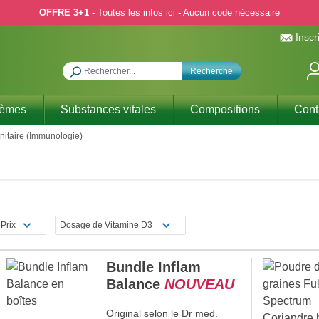
OFFRE 3+1
- Toutes les infos ici - Aucun code nécessaire
Inscr
Recherche
hèmes
Substances vitales
Compositions
Cont
itaire (Immunologie)
Prix
Dosage de Vitamine D3
Bundle Inflam
Balance
NOUVEAU
Original selon le Dr med.