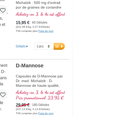
Michalzik : 500 mg d’extrait
pur de graines de coriandre
bio par gélule. Tous les
Achetez-en 3, le 4e est offert
précieux composants de la
coriandre en qualité premium.
15,95 €
60 Gélules
Végan, sans additifs et avec
(431,08 €/kg, 0,27 €/Gélule)
un scellage sans aluminium.
TVA comprise plus
Frais de port
plus d’informations sur
les gélules de poudre de
graines de coriandre bio
Détails
D-Mannose
Capsules de D-Mannose par
Dr. med. Michalzik : D-
Mannose de haute qualité,
exceptionnellement pure en
Achetez-en 3, le 4e est offert
dosage optimal – végan,
Prix promotionnel: 23,95 €
naturel et sans additifs.
Conçu pour une utilisation
29,95 €
180 Gélules
quotidienne ciblée avec
(237,13 €/kg, 0,13 €/Gélule)
jusqu'à 5 g de D-Mannose
TVA comprise plus
Frais de port