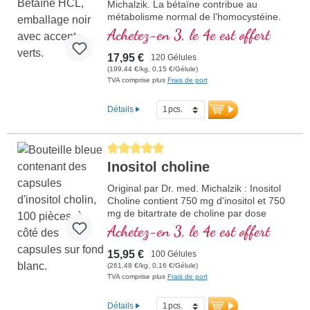
Michalzik. La bétaïne contribue au
métabolisme normal de l’homocystéine.
Végétalien, hypoallergénique et sans
Achetez-en 3, le 4e est offert
additifs. Développé par des médecins en
Allemagne, testé en laboratoire et emballé
17,95 €
120 Gélules
de manière durable – avec plus de 20 ans
(199,44 €/kg, 0,15 €/Gélule)
d'expérience dans la production de
TVA comprise plus
Frais de port
micronutriments.
plus d'informations sur les capsules
Détails
de bétaïne HCL
Average rating of 5 out of 5 stars
Inositol choline
Original par Dr. med. Michalzik : Inositol
Choline contient 750 mg d'inositol et 750
mg de bitartrate de choline par dose
journalière (3 capsules). La choline
Achetez-en 3, le 4e est offert
contribue à un métabolisme normal des
graisses et soutient le maintien d'une
15,95 €
100 Gélules
fonction hépatique normale. L'inositol, un
(261,48 €/kg, 0,16 €/Gélule)
composant naturel de nombreux aliments,
TVA comprise plus
Frais de port
complète l'effet et joue un rôle important
dans la structure de la membrane
Détails