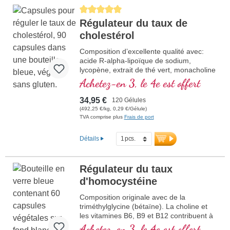
Average rating of 5 out of 5 stars
Régulateur du taux de
cholestérol
Composition d’excellente qualité avec:
acide R-alpha-lipoïque de sodium,
lycopène, extrait de thé vert, monacholine
K, vitamines E et B3 et béta-glucane, qui
Achetez-en 3, le 4e est offert
contribue à normaliser le taux de
cholestérol.
34,95 €
120 Gélules
(492,25 €/kg, 0,29 €/Gélule)
TVA comprise plus
Frais de port
Détails
Régulateur du taux
d'homocystéine
Composition originale avec de la
triméthylglycine (bétaïne). La choline et
les vitamines B6, B9 et B12 contribuent à
normaliser le métabolismede
Achetez-en 3, le 4e est offert