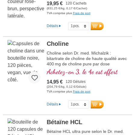
qualité.
19,95 €
120 Cachets
(831,25 €/kg, 0,17 €/Cachet)
TVA comprise plus
Frais de port
Détails
Choline
Choline selon Dr. med. Michalzik :
bitartrate de choline de haute qualité avec
400 mg de choline pure par dose
journalière – issue d'une source naturelle,
Achetez-en 3, le 4e est offert
sans additifs, 100 % végan et
hypoallergénique. La choline est une
14,95 €
120 Gélules
substance de type vitaminique et un
(204,79 €/kg, 0,12 €/Gélule)
élément essentiel des besoins
TVA comprise plus
Frais de port
nutritionnels naturels. Gélules ultra-pures,
scellées sans aluminium, développées par
Détails
des médecins et fabriquées en Allemagne
– avec pureté testée en laboratoire et
emballage durable.
Bétaïne HCL
plus d’informations sur la choline
Bétaïne HCL ultra pure selon le Dr. med.