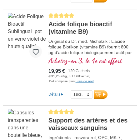
cellulaire. Ce complément alimentaire de
haute qualité est sans additifs et fabriqué
en Allemagne. La fermeture est sans
Average rating of 5 out of 5 stars
aluminium.
Acide folique bioactif
plus d'informations sur Inositol
(vitamine B9)
Choline
Original du Dr. med. Michalzik : L’acide
folique Biotikon (vitamine B9) fournit 800
µg d’acide folique biologiquement actif par
comprimé, sous forme de
Achetez-en 3, le 4e est offert
méthyltétrahydrofolate (5-MTHF),
particulièrement bien absorbé par
19,95 €
120 Cachets
l’organisme. L’acide folique contribue à
(831,25 €/kg, 0,17 €/Cachet)
une formation sanguine normale et au
TVA comprise plus
Frais de port
bon fonctionnement du système
immunitaire. Sans aucun additif, le produit
Détails
est conditionné dans un emballage sans
aluminium. Fabriqué en Allemagne selon
les normes de qualité les plus strictes.
Average rating of 5 out of 5 stars
plus d'informations sur l'acide
Support des artères et des
folique
vaisseaux sanguins
Ingrédients : resvératrol, OPC, MK-7,