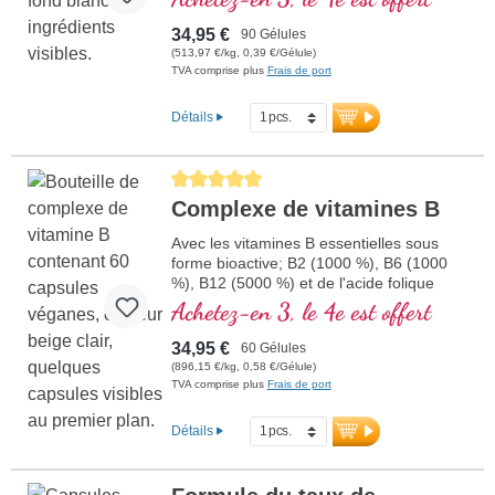
l'homocystéine. La proportion de bétaïne
doit être d'au moins 1,5 g, pour pouvoir
34,95 €
90 Gélules
exercer un effet sur le tau
(513,97 €/kg, 0,39 €/Gélule)
TVA comprise plus
Frais de port
Détails
Average rating of 5 out of 5 stars
Complexe de vitamines B
Avec les vitamines B essentielles sous
forme bioactive; B2 (1000 %), B6 (1000
%), B12 (5000 %) et de l'acide folique
(400 %) ainsi que toutes les autres
Achetez-en 3, le 4e est offert
vitamines B. Avec de la méthylcobalamine
et de l'adénosylcobalamine.
34,95 €
60 Gélules
(896,15 €/kg, 0,58 €/Gélule)
TVA comprise plus
Frais de port
Détails