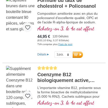
Formule du taux de
cholestérol + Policosanol
Composition améliorée avec en plus du
policosanol d’excellente qualité, OPC et
de l'acide R-alpha-lipoïque de sodium.
Achetez-en 3, le 4e est offert
44,95 €
120 Gélules
(633,10 €/kg, 0,37 €/Gélule)
TVA comprise plus
Frais de port
Détails
Average rating of 5 out of 5 stars
Coenzyme B12
biologiquement active,
sublingual
L'importante vitamine B12, présente sous
la forme bioactive de méthylcobalamine
(5.000 % RNJ). Cachets sublingaux pour
une meilleure absorption par la muqeuse
Achetez-en 3, le 4e est offert
buccale, dans du verre violet de grande